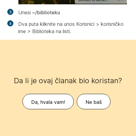
Unesi
~/biblioteku
Dva puta kliknite na unos
Korisnici > korisničko
ime > Biblioteka
na listi.
Da li je ovaj članak bio koristan?
Da, hvala vam!
Ne baš