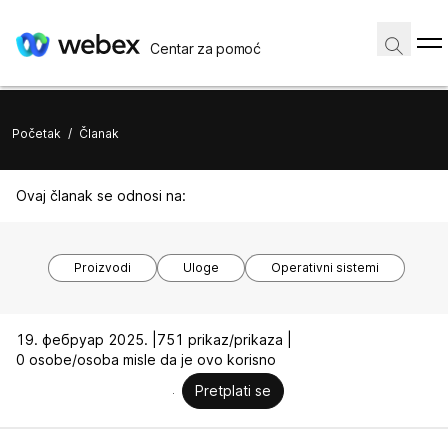
Centar za pomoć
Početak
/
Članak
Ovaj članak se odnosi na:
Proizvodi
Uloge
Operativni sistemi
19. фебруар 2025. |
751 prikaz/prikaza |
0 osobe/osoba misle da je ovo korisno
Pretplati se