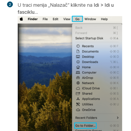
U traci menija „Nalazač“ kliknite na
Idi > Idi u
fasciklu...