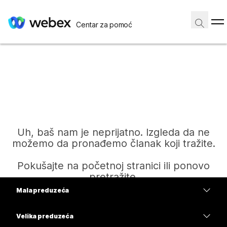
Centar za pomoć
Uh, baš nam je neprijatno. Izgleda da ne
možemo da pronađemo članak koji tražite.
Pokušajte na početnoj stranici ili ponovo
pretražite.
Mala preduzeća
Cene
Velika preduzeća
Početak