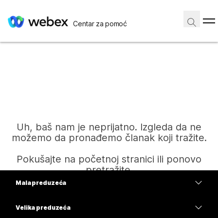
Centar za pomoć
Uh, baš nam je neprijatno. Izgleda da ne
možemo da pronađemo članak koji tražite.
Pokušajte na početnoj stranici ili ponovo
pretražite.
Mala preduzeća
Cene
Velika preduzeća
Početak