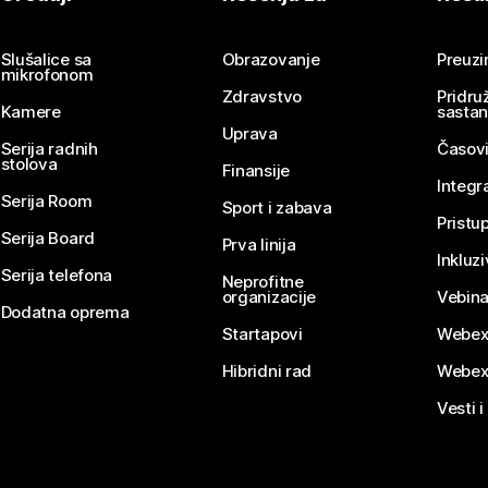
Pošaljite pitanje
Slušalice sa
Obrazovanje
Preuz
mikrofonom
Zdravstvo
Pridru
Kamere
sasta
Uprava
Serija radnih
Časovi
stolova
Finansije
Integr
Serija Room
Sport i zabava
Pristu
Serija Board
Prva linija
Inkluz
Serija telefona
Neprofitne
organizacije
Vebina
Dodatna oprema
Startapovi
Webex
Hibridni rad
Webex
Vesti i