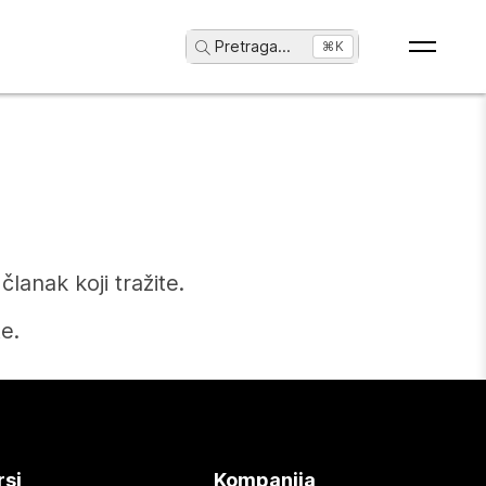
Pretraga
...
⌘K
anak koji tražite.
e.
rsi
Kompanija