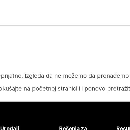
prijatno. Izgleda da ne možemo da pronađemo čl
okušajte na početnoj stranici ili ponovo pretražit
Početak
Uređaji
Rešenja za
Resu
Treba vam odgovor?