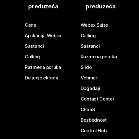
preduzeća
preduzeća
Cene
Webex Suite
Aplikacija Webex
Calling
Sastanci
Sastanci
Calling
Razmena poruka
Razmena poruka
Slido
Deljenje ekrana
Vebinari
Događaji
Contact Center
CPaaS
Bezbednost
Control Hub