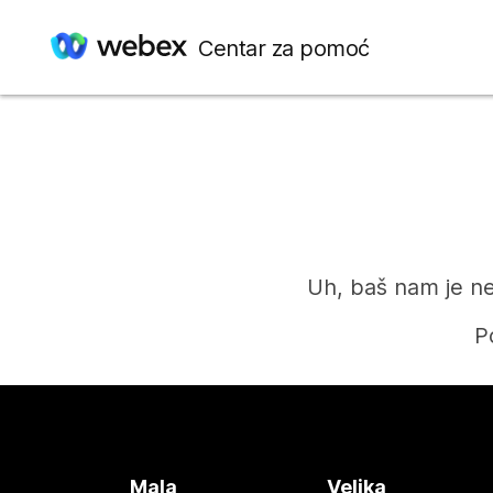
Centar za pomoć
Uh, baš nam je ne
P
Mala
Velika