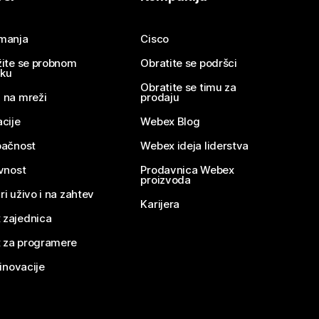
imanja
Cisco
žite se probnom
Obratite se podršci
nku
Obratite se timu za
 na mreži
prodaju
acije
Webex Blog
pačnost
Webex ideja liderstva
ivnost
Prodavnica Webex
proizvoda
ri uživo i na zahtev
Karijera
 zajednica
 za programere
 inovacije