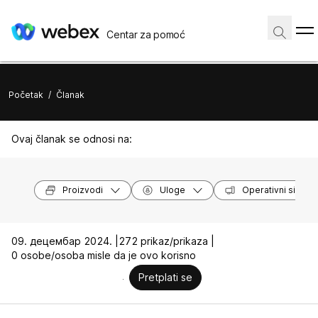
Centar za pomoć
Početak
/
Članak
Ovaj članak se odnosi na:
Proizvodi
Uloge
Operativni sistem
09. децембар 2024. |
272 prikaz/prikaza |
0 osobe/osoba misle da je ovo korisno
Pretplati se