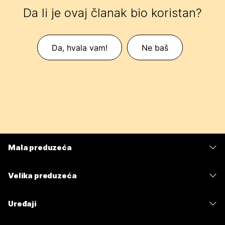
Da li je ovaj članak bio koristan?
Da, hvala vam!
Ne baš
Mala preduzeća
Cene
Velika preduzeća
Aplikacija Webex
Webex Suite
Uređaji
Sastanci
Calling
Slušalice sa mikrofonom