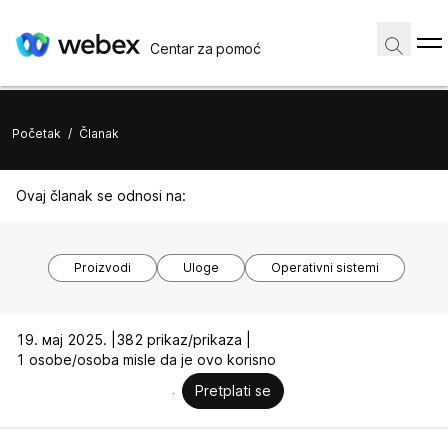
Centar za pomoć
Početak
/
Članak
Ovaj članak se odnosi na:
Proizvodi
Uloge
Operativni sistemi
19. мај 2025. |
382 prikaz/prikaza |
1 osobe/osoba misle da je ovo korisno
Pretplati se