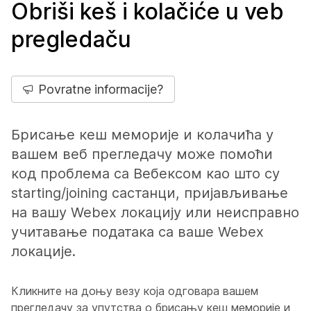
Obriši keš i kolačiće u veb
pregledaču
Povratne informacije?
Брисање кеш меморије и колачића у
вашем веб прегледачу може помоћи
код проблема са Вебексом као што су
starting/joining састанци, пријављивање
на вашу Webex локацију или неисправно
учитавање података са ваше Webex
локације.
Кликните на доњу везу која одговара вашем
прегледачу за упутства о брисању кеш меморије и