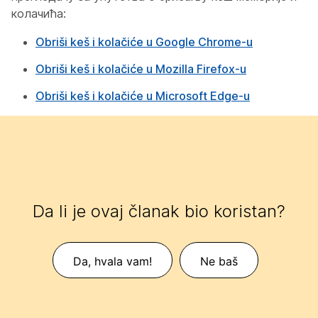
колачића:
Obriši keš i kolačiće u Google Chrome-u
Obriši keš i kolačiće u Mozilla Firefox-u
Obriši keš i kolačiće u Microsoft Edge-u
Da li je ovaj članak bio koristan?
Da, hvala vam!
Ne baš