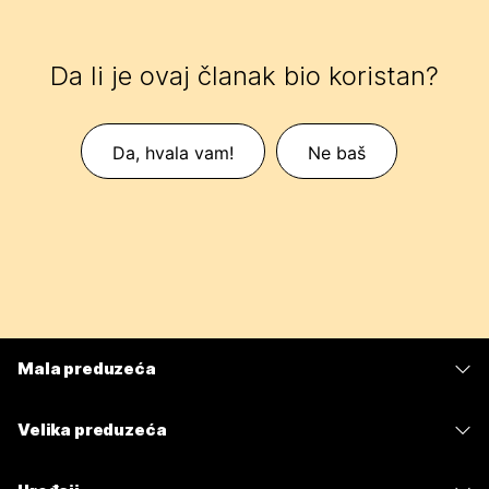
Da li je ovaj članak bio koristan?
Da, hvala vam!
Ne baš
Mala preduzeća
Cene
Velika preduzeća
Aplikacija Webex
Webex Suite