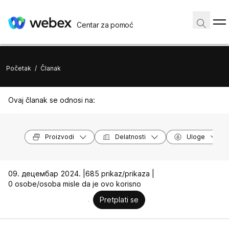
Centar za pomoć
Početak
/
Članak
Ovaj članak se odnosi na:
Proizvodi
Delatnosti
Uloge
09. децембар 2024. |
685 prikaz/prikaza |
0 osobe/osoba misle da je ovo korisno
Pretplati se