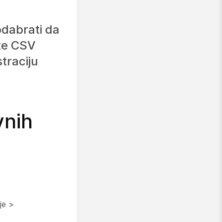
odabrati da
ete CSV
straciju
vnih
je >