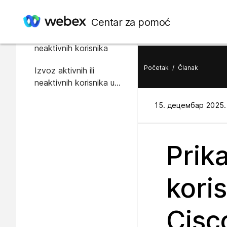
U ovom članku
Centar za pomoć
Prikazivanje aktivnih ili
neaktivnih korisnika
Početak
/
Članak
Izvoz aktivnih ili
neaktivnih korisnika u
CSV datoteku
15. децембар 2025. 
Prika
koris
Cisc