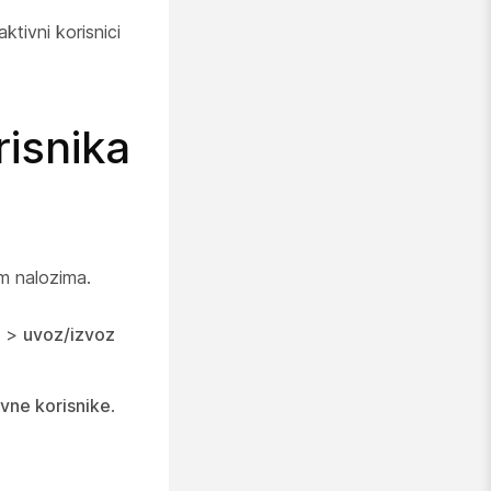
tivni korisnici
risnika
im nalozima.
e >
uvoz/izvoz
ivne korisnike
.