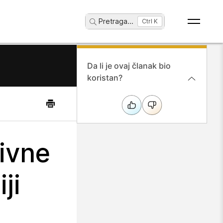
Pretraga
...
Ctrl K
Da li je ovaj članak bio
koristan?
tivne
ji