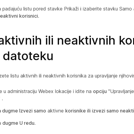
a padajuću listu pored stavke Prikaži
i
izaberite stavku Samo ak
eaktivni korisnici
.
aktivnih ili neaktivnih ko
 datoteku
te listu aktivnih ili neaktivnih korisnika za upravljanje njihov
se u administraciju Webex lokacije i idite na
opciju
"Upravljanj
 .
a dugme Izvezi samo
aktivne
korisnike ili izvezi samo neakt
na
dugme U redu
.