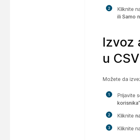
2
Kliknite n
ili Samo
n
Izvoz 
u CSV
Možete da izveze
1
Prijavite 
korisnika
"
2
Kliknite
n
3
Kliknite 