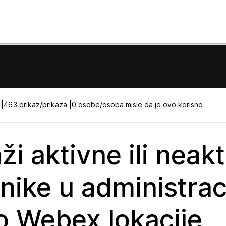
|
463 prikaz/prikaza |
0 osobe/osoba misle da je ovo korisno
ži aktivne ili neak
nike u administraci
o Webex lokacije