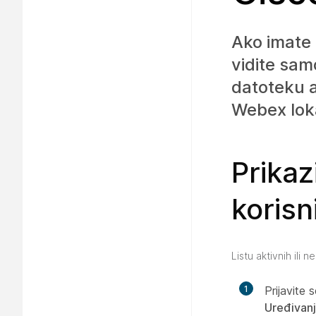
Ako imate 
vidite sam
datoteku a
Webex loka
Prikaz
korisn
Listu aktivnih ili 
1
Prijavite 
Uređivanj