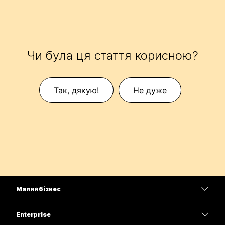
Чи була ця стаття корисною?
Так, дякую!
Не дуже
Малий бізнес
Тарифи
Enterprise