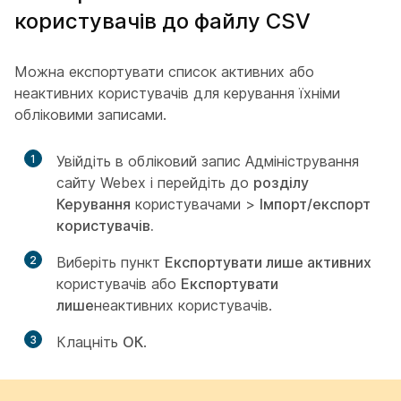
користувачів до файлу CSV
Можна експортувати список активних або
неактивних користувачів для керування їхніми
обліковими записами.
1
Увійдіть в обліковий запис Адміністрування
сайту Webex і перейдіть до
розділу
Керування
користувачами >
Імпорт/експорт
користувачів.
2
Виберіть пункт
Експортувати лише активних
користувачів або
Експортувати
лише
неактивних користувачів.
3
Клацніть
ОК
.