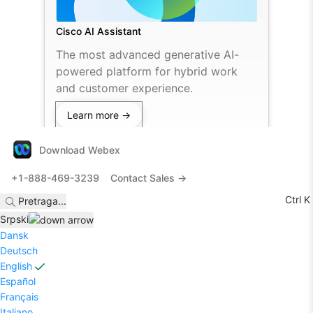
Cisco AI Assistant
The most advanced generative AI-
powered platform for hybrid work
and customer experience.
Learn more →
Download Webex
+1-888-469-3239
Contact Sales →
Ctrl K
Pretraga
...
Srpski
Dansk
Deutsch
English
Español
Français
Italiano