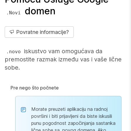
domen
.Novi
Povratne informacije?
iskustvo vam omogućava da
.novo
premostite razmak između vas i vaše lične
sobe.
Pre nego što počnete
Morate preuzeti aplikaciju na radnoj
površini i biti prijavljeni da biste iskusili
punu pogodnost započinjanja sastanka
lične sobe sa .novog domena. Ako