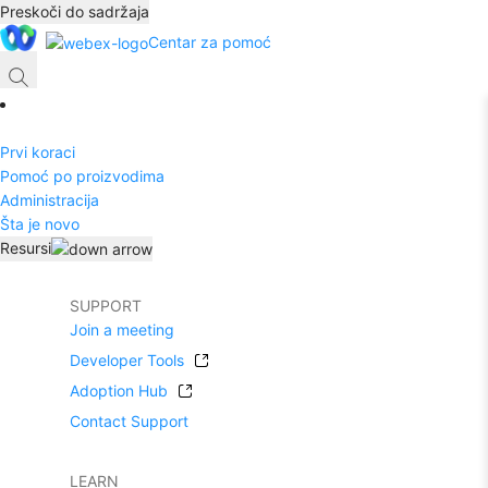
Preskoči do sadržaja
Centar za pomoć
Prvi koraci
Pomoć po proizvodima
Administracija
Šta je novo
Resursi
SUPPORT
Join a meeting
Developer Tools
Adoption Hub
Contact Support
LEARN