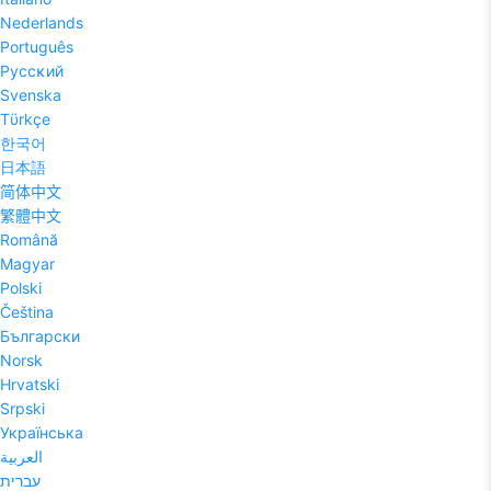
Nederlands
Português
Pyccĸий
Svenska
Tϋrkçe
한국어
日本語
简体中文
繁體中文
Română
Magyar
Polski
Čeština
Български
Norsk
Hrvatski
Srpski
Українська
العربية
עברית