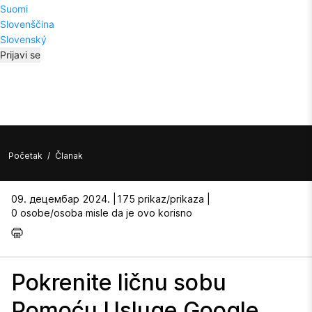
Suomi
Slovenščina
Slovenský
Prijavi se
Početak
/
Članak
09. децембар 2024. |
175 prikaz/prikaza |
0 osobe/osoba misle da je ovo korisno
Pokrenite ličnu sobu
Pomoću Usluge Google