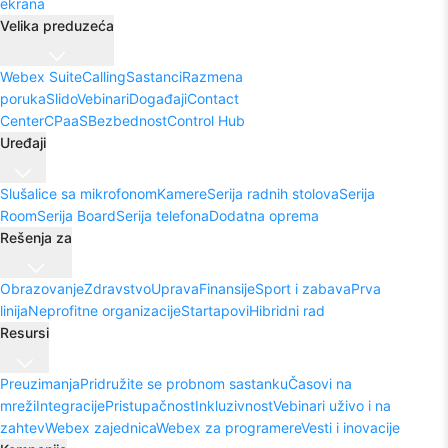
ekrana
Velika preduzeća
Webex Suite
Calling
Sastanci
Razmena
poruka
Slido
Vebinari
Događaji
Contact
Center
CPaaS
Bezbednost
Control Hub
Uređaji
Slušalice sa mikrofonom
Kamere
Serija radnih stolova
Serija
Room
Serija Board
Serija telefona
Dodatna oprema
Rešenja za
Obrazovanje
Zdravstvo
Uprava
Finansije
Sport i zabava
Prva
linija
Neprofitne organizacije
Startapovi
Hibridni rad
Resursi
Preuzimanja
Pridružite se probnom sastanku
Časovi na
mreži
Integracije
Pristupačnost
Inkluzivnost
Vebinari uživo i na
zahtev
Webex zajednica
Webex za programere
Vesti i inovacije