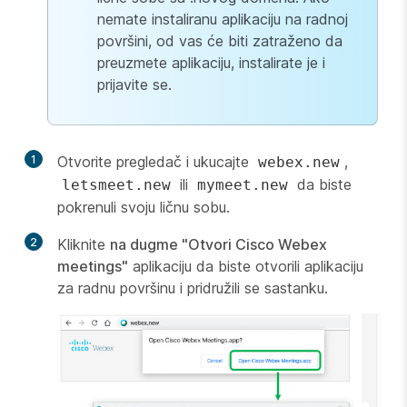
nemate instaliranu aplikaciju na radnoj
površini, od vas će biti zatraženo da
preuzmete aplikaciju, instalirate je i
prijavite se.
1
Otvorite pregledač i ukucajte
,
webex.new
ili
da biste
letsmeet.new
mymeet.new
pokrenuli svoju ličnu sobu.
2
Kliknite
na dugme "Otvori Cisco Webex
meetings"
aplikaciju da biste otvorili aplikaciju
za radnu površinu i pridružili se sastanku.