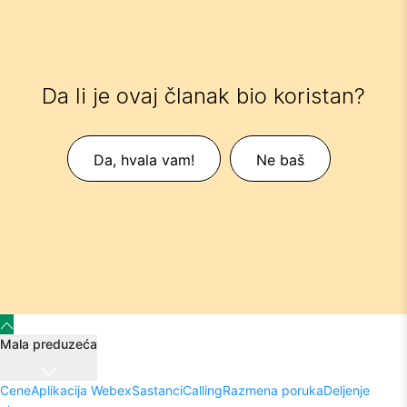
Da li je ovaj članak bio koristan?
Da, hvala vam!
Ne baš
Mala preduzeća
Cene
Aplikacija Webex
Sastanci
Calling
Razmena poruka
Deljenje