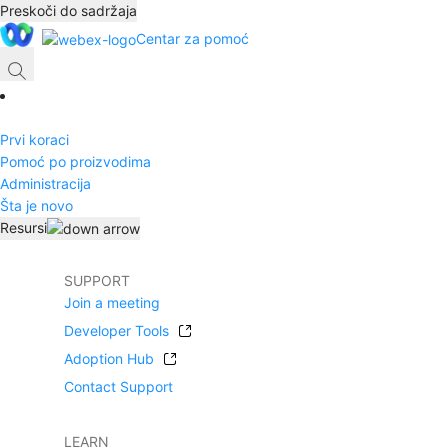
Preskoči do sadržaja
Centar za pomoć
Prvi koraci
Pomoć po proizvodima
Administracija
Šta je novo
Resursi
SUPPORT
Join a meeting
Developer Tools
Adoption Hub
Contact Support
LEARN