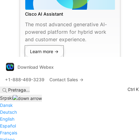
Cisco AI Assistant
The most advanced generative AI-
powered platform for hybrid work
and customer experience.
Learn more →
Download Webex
+1-888-469-3239
Contact Sales →
Ctrl K
Pretraga
...
Srpski
Dansk
Deutsch
English
Español
Français
Italiano