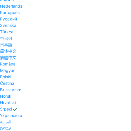
Nederlands
Português
Pyccĸий
Svenska
Tϋrkçe
한국어
日本語
简体中文
繁體中文
Română
Magyar
Polski
Čeština
Български
Norsk
Hrvatski
Srpski
Українська
العربية
עברית