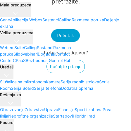
pretražite.
Mala preduzeća
Cene
Aplikacija Webex
Sastanci
Calling
Razmena poruka
Deljenje
ekrana
Velika preduzeća
Početak
Webex Suite
Calling
Sastanci
Razmena
Treba vam odgovor?
poruka
Slido
Vebinari
Događaji
Contact
Center
CPaaS
Bezbednost
Control Hub
Pošaljite pitanje
Uređaji
Slušalice sa mikrofonom
Kamere
Serija radnih stolova
Serija
Room
Serija Board
Serija telefona
Dodatna oprema
Rešenja za
Obrazovanje
Zdravstvo
Uprava
Finansije
Sport i zabava
Prva
linija
Neprofitne organizacije
Startapovi
Hibridni rad
Resursi