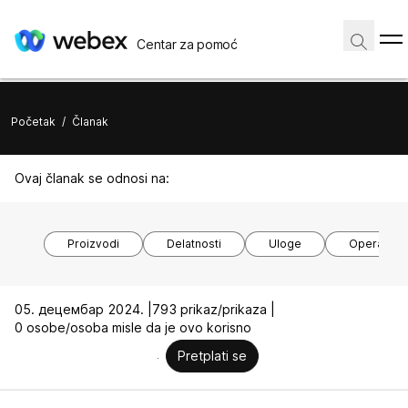
Centar za pomoć
Početak
/
Članak
Ovaj članak se odnosi na:
Proizvodi
Delatnosti
Uloge
Operativni
05. децембар 2024. |
793 prikaz/prikaza |
0 osobe/osoba misle da je ovo korisno
Pretplati se