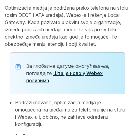
Optimizacija medija je podržana preko telefona na stolu
(osim DECT i ATA uređaja), Webex-a i rešenja Local
Gateway. Kada pozivate u okviru svoje organizacije,
između podržanih uređaja, mediji za vaš poziv teku
direktno između uređaja kad god je to moguće. To
obezbeđuje manju latenciju i bolji kvalitet.
За глобалне датуме омогућавања,
погледајте
Шта је ново у Webex
позивима
.
Podrazumevano, optimizacija medija je
omogućena na uređajima za telefoniranje na stolu
i Webex-u i, obično, ne zahteva određenu
konfiguraciju.