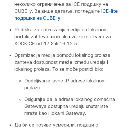
неколико ограничења за ICE подршку на
CUBE-у. За више детаља, погледајте
ICE-lite
подршка на CUBE-у
.
Podrška za optimizaciju medija na lokalnom
portalu zahteva minimalnu verziju softvera za
KOCKICE od 17.3 ili 16.12.5.
Optimizacija medija pomoću lokalnog prolaza
zahteva dostupnost mreže između uređaja i
lokalnog prolaza. To se može postići bilo:
Dodeljivanje javne IP adrese lokalnom
prolazu.
Osigurajte da je adresa lokalnog domaćina
Gatewaya dostupna uređaju unutar iste
mreže kao i lokalni Gateway.
Да би се позиви усмерили, подаци о