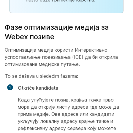
Фазе оптимизације медија за
Webex позиве
Оптимизација медија користи Интерактивно
успостављање повезивања (ICE) да би открила
оптимизоване медијске путање.
To se dešava u sledećim fazama:
Otkriće kandidata
Када упућујете позив, крајња тачка прво
мора да открије листу адреса где може да
прима медије. Ове адресе или кандидати
укључују локалну адресу крајње тачке и
рефлексивну адресу сервера коју можете