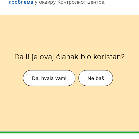
проблема
у оквиру Контролног центра.
Da li je ovaj članak bio koristan?
Da, hvala vam!
Ne baš