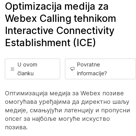
Optimizacija medija za
Webex Calling tehnikom
Interactive Connectivity
Establishment (ICE)
U ovom
Povratne
članku
informacije?
Оптимизација медија за Webex позиве
омогућава уређајима да директно шаљу
медије, смањујући латенцију и пропусни
опсег за најбоље могуће искуство
позива.