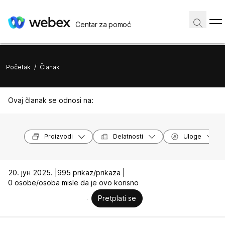
Centar za pomoć
Početak
/
Članak
Ovaj članak se odnosi na:
Proizvodi
Delatnosti
Uloge
20. јун 2025. |
995 prikaz/prikaza |
0 osobe/osoba misle da je ovo korisno
Pretplati se