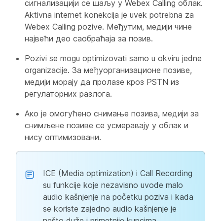
сигнализацији се шаљу у Webex Calling облак.
Aktivna internet konekcija je uvek potrebna za
Webex Calling pozive. Међутим, медији чине
највећи део саобраћаја за позив.
Pozivi se mogu optimizovati samo u okviru jedne
organizacije. За међуорганизационе позиве,
медији морају да пролазе кроз PSTN из
регулаторних разлога.
Ако је омогућено снимање позива, медији за
снимљене позиве се усмеравају у облак и
нису оптимизовани.
ICE (Media optimization) i Call Recording
su funkcije koje nezavisno uvode malo
audio kašnjenje na početku poziva i kada
se koriste zajedno audio kašnjenje je
nešto duže i primetnije kupcima.