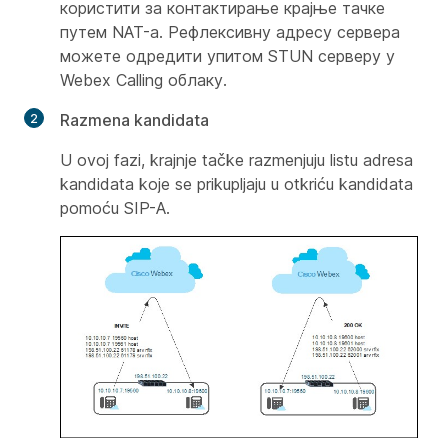
користити за контактирање крајње тачке
путем NAT-а. Рефлексивну адресу сервера
можете одредити упитом STUN серверу у
Webex Calling облаку.
Razmena kandidata
U ovoj fazi, krajnje tačke razmenjuju listu adresa
kandidata koje se prikupljaju u otkriću kandidata
pomoću SIP-A.