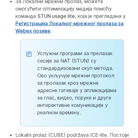
За Локални мрежни пролаз, можете
омогућити оптимизацију медија помоћу
команде
STUN usage lite
, која је прегледана у
Регистрација Локалног мрежног пролаза за
Webex позиве
Услужни програми за прелазак
сесије за NAT (STUN) су
стандардизовани скуп метода.
Ово укључује мрежни протокол
за пролазак кроз мрежне
адресне гатеваје у апликацијама
за глас, видео, поруке и друге
интерактивне комуникације у
реалном времену.
Lokalni prolaz (CUBE) podržava ICE-lite. Постоји