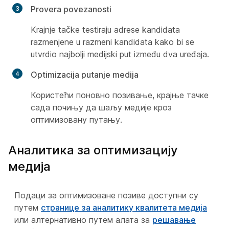
Provera povezanosti
Krajnje tačke testiraju adrese kandidata
razmenjene u razmeni kandidata kako bi se
utvrdio najbolji medijski put između dva uređaja.
Optimizacija putanje medija
Користећи поновно позивање, крајње тачке
сада почињу да шаљу медије кроз
оптимизовану путању.
Аналитика за оптимизацију
медија
Подаци за оптимизоване позиве доступни су
путем
странице за аналитику квалитета медија
или алтернативно путем алата за
решавање