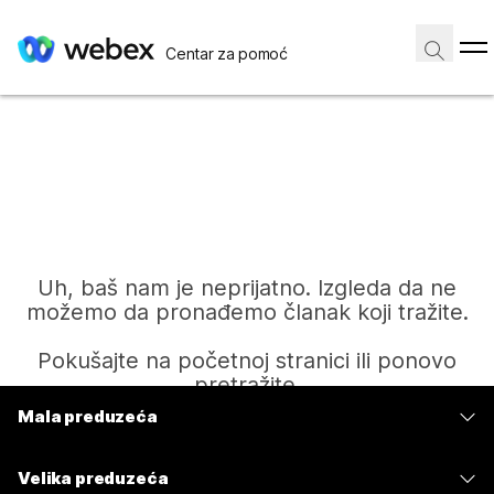
Centar za pomoć
Uh, baš nam je neprijatno. Izgleda da ne
možemo da pronađemo članak koji tražite.
Pokušajte na početnoj stranici ili ponovo
pretražite.
Mala preduzeća
Cene
Početak
Velika preduzeća