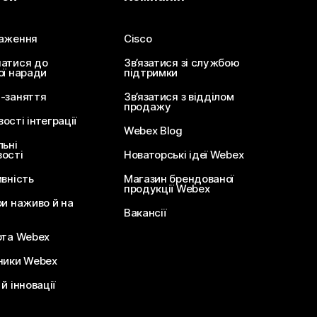
аження
Cisco
атися до
Зв’язатися зі службою
ої наради
підтримки
-заняття
Зв’язатися з відділом
продажу
сті інтеграції
Webex Blog
льні
ості
Новаторські ідеї Webex
ивність
Магазин брендованої
продукції Webex
ри наживо й на
Вакансії
ота Webex
ники Webex
й інновації