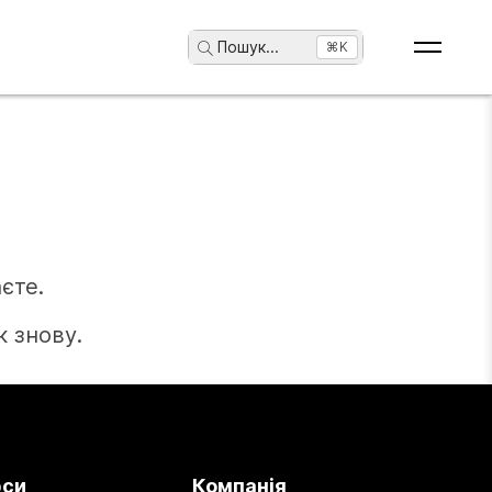
Пошук
...
⌘K
єте.
 знову.
рси
Компанія