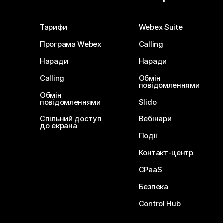
Тарифи
Webex Suite
Програма Webex
Calling
Наради
Наради
Calling
Обмін
повідомленнями
Обмін
повідомленнями
Slido
Спільний доступ
Вебінари
до екрана
Події
Контакт-центр
CPaaS
Безпека
Control Hub