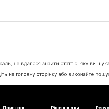
жаль, не вдалося знайти статтю, яку ви шука
іть на головну сторінку або виконайте пошук
Головна
Пристрої
Рішення для
Ресу
Потрібна відповідь?