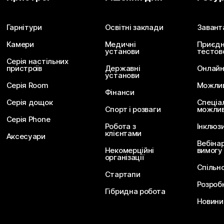
Надішліть запитання
Гарнітури
Освітні заклади
Завант
Камери
Медичні
Приєдн
установи
тестов
Серія настільних
пристроїв
Державні
Онлайн
установи
Серія Room
Можливо
Фінанси
Серія дощок
Спеціа
Спорт і розваги
можлив
Серія Phone
Робота з
Інклюз
клієнтами
Аксесуари
Вебіна
Некомерційні
вимогу
організації
Спільн
Стартапи
Розроб
Гібридна робота
Новини 