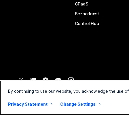
CPaaS
Bezbednost
Control Hub
©
2026
Cisco i/ili povezana pravna lica. Sva prava zadržana.
By continuing to use our website, you acknowledge the use of
Privacy Statement
Change Settings