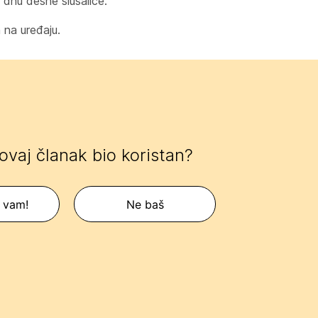
a dnu desne slušalice.
 na uređaju.
 ovaj članak bio koristan?
 vam!
Ne baš