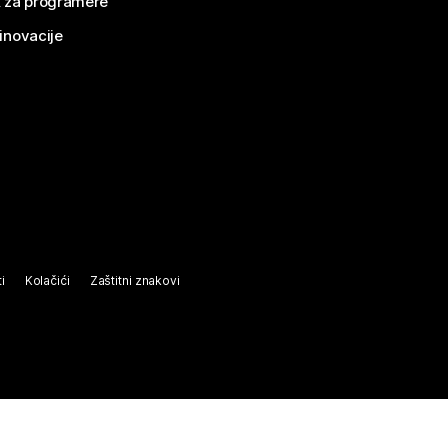
 za programere
 inovacije
i
Kolačići
Zaštitni znakovi