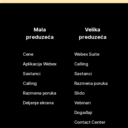
Mala
Velika
preduzeća
preduzeća
Cene
Webex Suite
Aplikacija Webex
Calling
Sastanci
Sastanci
Calling
Razmena poruka
Razmena poruka
Slido
Deljenje ekrana
Vebinari
Događaji
Contact Center