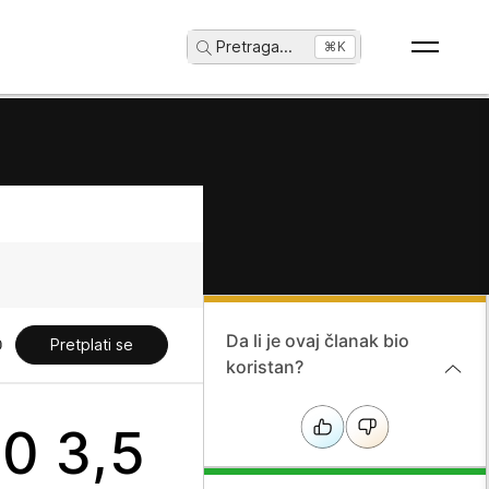
Pretraga
...
⌘K
Da li je ovaj članak bio
Pretplati se
koristan?
80 3,5