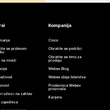
rsi
Kompanija
imanja
Cisco
žite se probnom
Obratite se podršci
nku
Obratite se timu za
 na mreži
prodaju
acije
Webex Blog
pačnost
Webex ideja liderstva
ivnost
Prodavnica Webex
proizvoda
ri uživo i na zahtev
Karijera
 zajednica