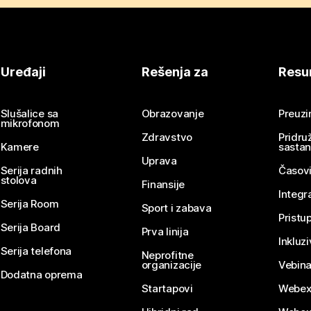
Uređaji
Rešenja za
Resu
Slušalice sa
Obrazovanje
Preuz
mikrofonom
Zdravstvo
Pridru
Kamere
sasta
Uprava
Serija radnih
Časovi
stolova
Finansije
Integr
Serija Room
Sport i zabava
Pristu
Serija Board
Prva linija
Inkluz
Serija telefona
Neprofitne
organizacije
Vebina
Dodatna oprema
Startapovi
Webex