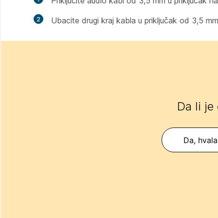
Priključite audio kabl od 3,5 mm u priključak n
2
Ubacite drugi kraj kabla u priključak od 3,5 mm
Da li je
Da, hvala