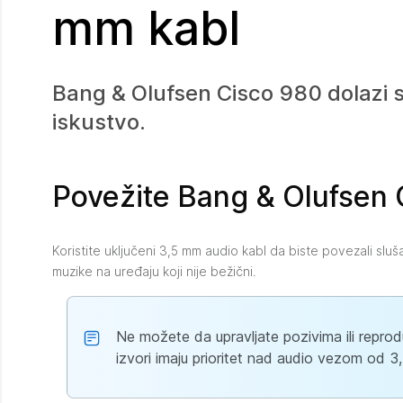
mm kabl
Bang & Olufsen Cisco 980 dolazi 
iskustvo.
Povežite Bang & Olufsen
Koristite uključeni 3,5 mm audio kabl da biste povezali sluš
muzike na uređaju koji nije bežični.
Ne možete da upravljate pozivima ili repro
izvori imaju prioritet nad audio vezom od 3