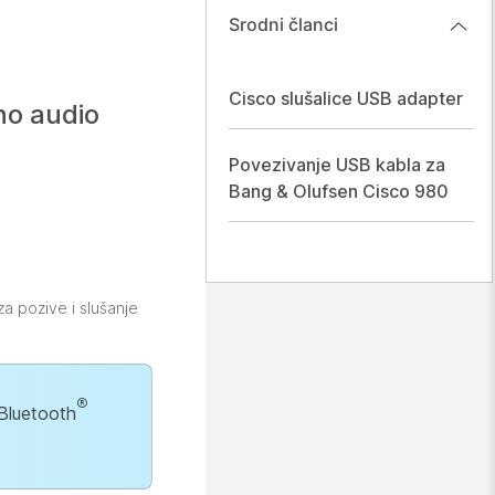
Srodni članci
Cisco slušalice USB adapter
no audio
Povezivanje USB kabla za
Bang & Olufsen Cisco 980
za pozive i slušanje
®
 Bluetooth