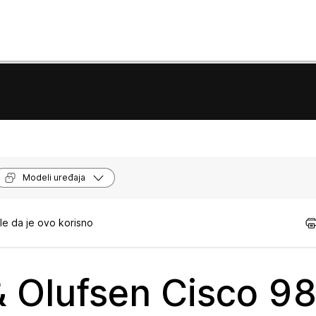
Modeli uređaja
e da je ovo korisno
& Olufsen Cisco 9