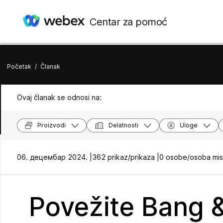
Centar za pomoć
Početak
/
Članak
Ovaj članak se odnosi na:
Proizvodi
Delatnosti
Uloge
06. децембар 2024. |
362 prikaz/prikaza |
0 osobe/osoba misl
Povežite Bang 