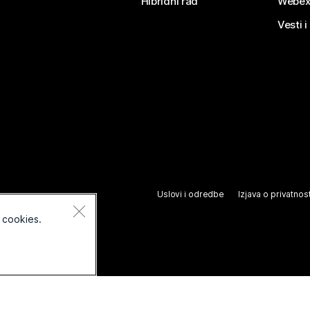
Hibridni rad
Webex
Vesti i
Uslovi i odredbe
Izjava o privatnost
 cookies.