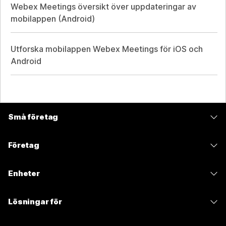
Webex Meetings översikt över uppdateringar av
mobilappen (Android)
Utforska mobilappen Webex Meetings för iOS och
Android
Små företag
Prissättning
Företag
Webex-appen
Webex Suite
Enheter
Möten
Calling
Headset
Calling
Lösningar för
Möten
Kameror
Meddelanden
Utbildning
Meddelanden