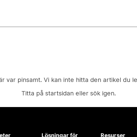
är var pinsamt. Vi kan inte hitta den artikel du le
Titta på startsidan eller sök igen.
Start
eter
Lösningar för
Resurser
Behöver du ett svar?