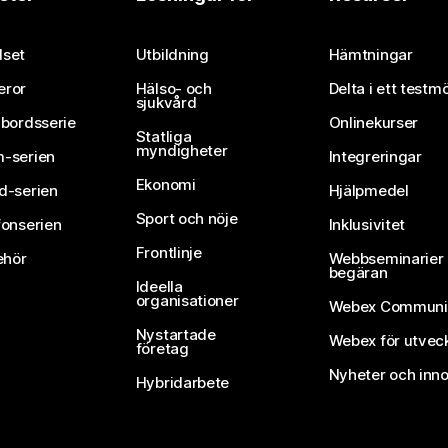
Skicka in en fråga
set
Utbildning
Hämtningar
eror
Hälso- och
Delta i ett testm
sjukvård
vbordsserie
Onlinekurser
Statliga
myndigheter
-serien
Integreringar
Ekonomi
d-serien
Hjälpmedel
Sport och nöje
fonserien
Inklusivitet
Frontlinje
ehör
Webbseminarier 
begäran
Ideella
organisationer
Webex Communi
Nystartade
Webex för utvec
företag
Nyheter och inno
Hybridarbete