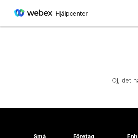
Hjälpcenter
Oj, det h
Små
Företag
Enh