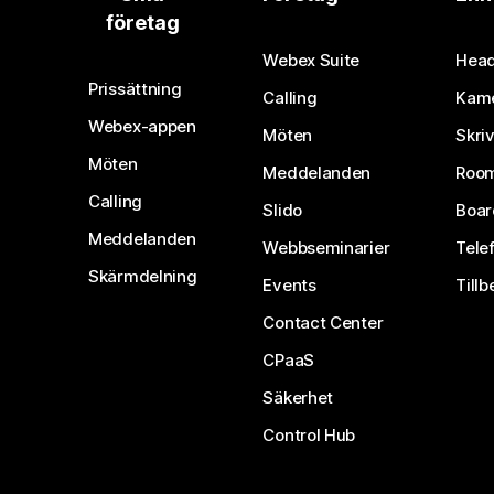
företag
Webex Suite
Head
Prissättning
Calling
Kam
Webex-appen
Möten
Skri
Möten
Meddelanden
Room
Calling
Slido
Boar
Meddelanden
Webbseminarier
Tele
Skärmdelning
Events
Tillb
Contact Center
CPaaS
Säkerhet
Control Hub