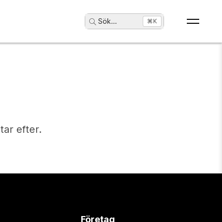
Sök
...
⌘K
tar efter.
Företag