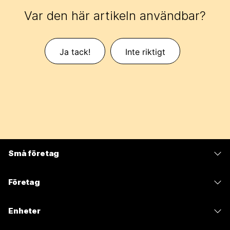
Var den här artikeln användbar?
Ja tack!
Inte riktigt
Små företag
Prissättning
Företag
Webex-appen
Webex Suite
Enheter
Möten
Calling