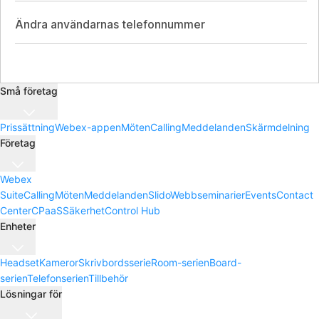
Ändra användarnas telefonnummer
Små företag
Prissättning
Webex-appen
Möten
Calling
Meddelanden
Skärmdelning
Företag
Webex
Suite
Calling
Möten
Meddelanden
Slido
Webbseminarier
Events
Contact
Center
CPaaS
Säkerhet
Control Hub
Enheter
Headset
Kameror
Skrivbordsserie
Room-serien
Board-
serien
Telefonserien
Tillbehör
Lösningar för