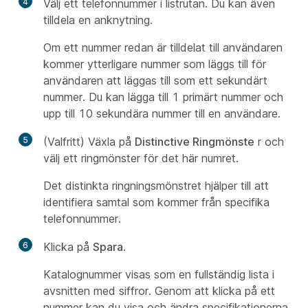
4
Välj ett telefonnummer i listrutan. Du kan även
tilldela en anknytning.
Om ett nummer redan är tilldelat till användaren
kommer ytterligare nummer som läggs till för
användaren att läggas till som ett sekundärt
nummer. Du kan lägga till 1 primärt nummer och
upp till 10 sekundära nummer till en användare.
5
(Valfritt) Växla på
Distinctive Ringmönste
r och
välj ett ringmönster för det här numret.
Det distinkta ringningsmönstret hjälper till att
identifiera samtal som kommer från specifika
telefonnummer.
6
Klicka på
Spara
.
Katalognummer visas som en fullständig lista i
avsnitten med siffror. Genom att klicka på ett
nummer kan du visa och ändra specifikationerna