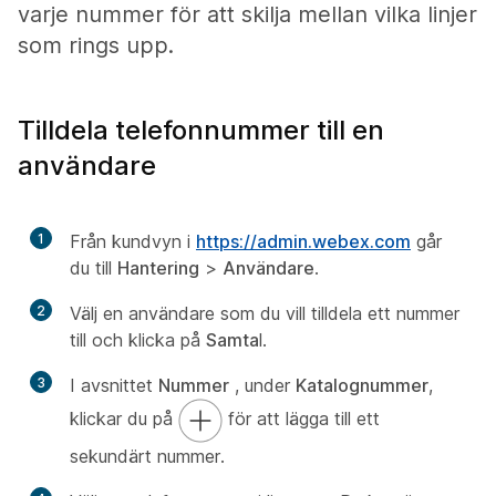
varje nummer för att skilja mellan vilka linjer
som rings upp.
Tilldela telefonnummer till en
användare
1
Från kundvyn i
https://admin.webex.com
går
du till
Hantering
>
Användare
.
2
Välj en användare som du vill tilldela ett nummer
till och klicka på
Samta
l.
3
I avsnittet
Nummer
, under
Katalognummer
,
klickar du på
för att lägga till ett
sekundärt nummer.