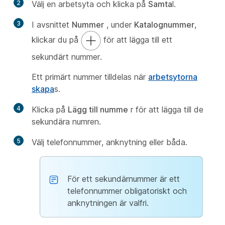
2
Välj en arbetsyta och klicka på
Samta
l.
3
I avsnittet
Nummer
, under
Katalognummer
,
klickar du på
för att lägga till ett
sekundärt nummer.
Ett primärt nummer tilldelas när
arbetsytorna
skapa
s.
4
Klicka på
Lägg till numme
r för att lägga till de
sekundära numren.
5
Välj telefonnummer, anknytning eller båda.
För ett sekundärnummer är ett
telefonnummer obligatoriskt och
anknytningen är valfri.