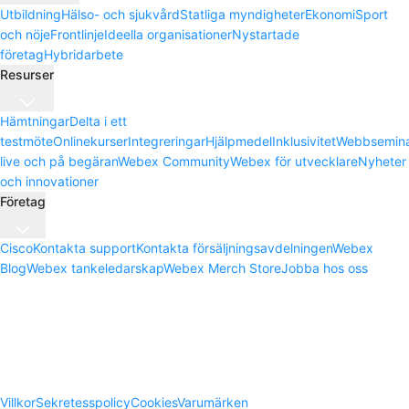
Utbildning
Hälso- och sjukvård
Statliga myndigheter
Ekonomi
Sport
och nöje
Frontlinje
Ideella organisationer
Nystartade
företag
Hybridarbete
Resurser
Hämtningar
Delta i ett
testmöte
Onlinekurser
Integreringar
Hjälpmedel
Inklusivitet
Webbsemina
live och på begäran
Webex Community
Webex för utvecklare
Nyheter
och innovationer
Företag
Cisco
Kontakta support
Kontakta försäljningsavdelningen
Webex
Blog
Webex tankeledarskap
Webex Merch Store
Jobba hos oss
Villkor
Sekretesspolicy
Cookies
Varumärken