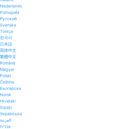
Nederlands
Português
Pyccĸий
Svenska
Tϋrkçe
한국어
日本語
简体中文
繁體中文
Română
Magyar
Polski
Čeština
Български
Norsk
Hrvatski
Srpski
Українська
العربية
עברית