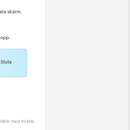
ela skärm
.
topp
.
å
Sluta
 idéer med mötets