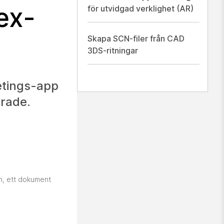
ex-
för utvidgad verklighet (AR)
Skapa SCN-filer från CAD
3DS-ritningar
etings-app
erade.
on, ett dokument