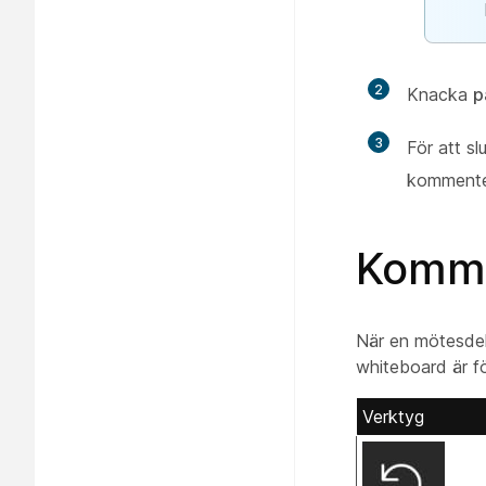
2
Knacka
p
3
För att s
kommentera
Komme
När en mötesdelt
whiteboard är fö
Verktyg