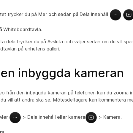
et trycker du på
Mer och sedan på Dela innehåll
å Whiteboardtavla
.
uta dela trycker du
på Avsluta och väljer sedan om du vill spa
dtavlan på enhetens galleri.
den inbyggda kameran
deo från den inbyggda kameran på telefonen kan du zooma in 
 du vill att andra ska se. Mötesdeltagare kan kommentera me
Mer
>
Dela innehåll eller kamera
>
Kamera
.
ra
.