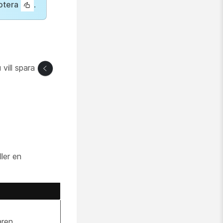
otera
.
 vill spara
ller en
ren.