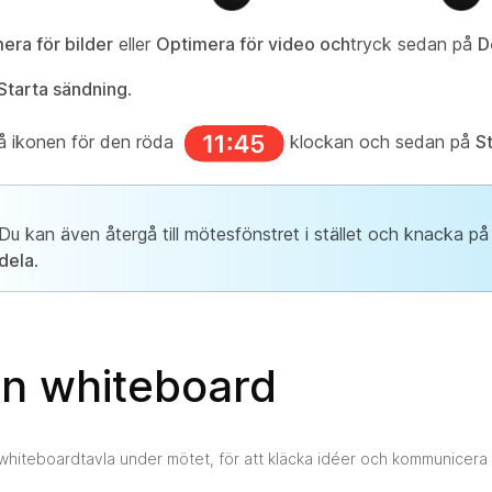
era för bilder
eller
Optimera för video och
tryck sedan på
D
Starta sändning
.
å ikonen för den röda
klockan och sedan på
S
Du kan även återgå till mötesfönstret i stället och knacka p
dela
.
en whiteboard
hiteboardtavla under mötet, för att kläcka idéer och kommunicera