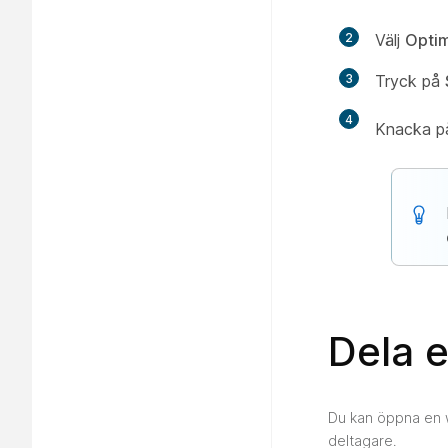
2
Välj
Optim
3
Tryck på
4
Knacka p
Dela 
Du kan öppna en w
deltagare.