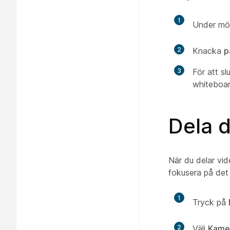
1
Under möt
2
Knacka
p
3
För att sl
whiteboar
Dela 
När du delar vi
fokusera på det
1
Tryck på
2
Välj
Kame