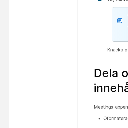
.
Knacka
p
Dela 
innehå
Meetings-appen f
Oformaterad