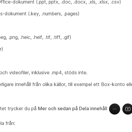
fice-dokument (.ppt, pptx, .doc, .docx, .xls, .xlsx, .csv)
s-dokument (.key, .numbers, .pages)
peg, .png, .heic, .heif, .tif, .tiff, .gif)
r)
och videofiler, inklusive .mp4, stöds inte.
ligare innehåll från olika källor, till exempel ett Box-konto el
et trycker du på
Mer och sedan på Dela innehåll
la från: