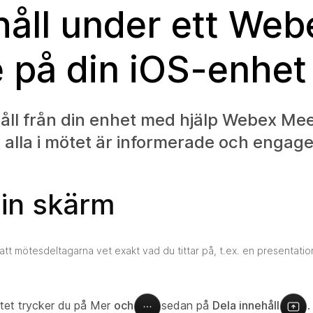
håll under ett Web
 på din iOS-enhet
håll från din enhet med hjälp Webex Me
tt alla i mötet är informerade och engag
din skärm
att mötesdeltagarna vet exakt vad du tittar på, t.ex. en presentati
tet trycker du på Mer
och
sedan på
Dela innehåll
.