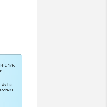
le Drive,
n.
t du har
atören i