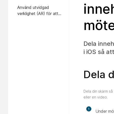
inne
Använd utvidgad
verklighet (AR) för att
dela 3D-filer
möte
Dela inne
i iOS så a
Dela 
Dela din skärm så 
eller en video.
1
Under mö