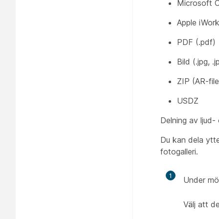
Microsoft Of
Apple iWork
PDF (.pdf)
Bild (.jpg, .j
ZIP (AR-file
USDZ
Delning av ljud- 
Du kan dela ytter
fotogalleri.
1
Under möt
Välj att de