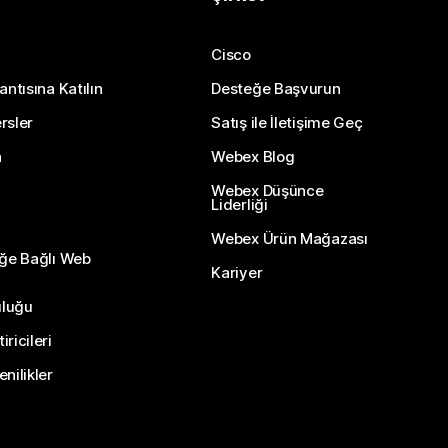
Cisco
antısına Katılın
Desteğe Başvurun
rsler
Satış ile İletişime Geç
n
Webex Blog
Webex Düşünce
Liderliği
Webex Ürün Mağazası
eğe Bağlı Web
Kariyer
uluğu
ricileri
nilikler