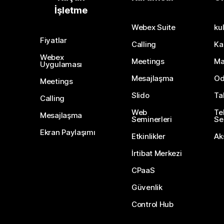
İşletme
Webex Suite
kul
Fiyatlar
Calling
Ka
Webex
Meetings
Ma
Uygulaması
Mesajlaşma
Od
Meetings
Slido
Ta
Calling
Web
Te
Mesajlaşma
Seminerleri
Ser
Ekran Paylaşımı
Etkinlikler
Ak
İrtibat Merkezi
CPaaS
Güvenlik
Control Hub