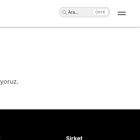
Ara
...
Ctrl K
ıyoruz.
r
Şirket