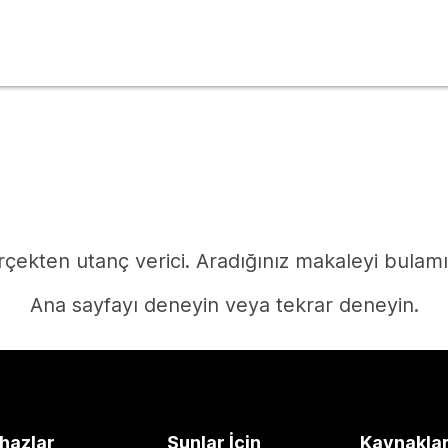
çekten utanç verici. Aradığınız makaleyi bulam
Ana sayfayı deneyin veya tekrar deneyin.
Ana Sayfa
hazlar
Şunlar İçin
Kaynakla
Yanıta mı ihtiyacınız var?