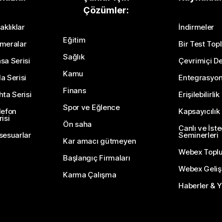
Çözümler:
Bir Soru Gönderin
aklıklar
İndirmeler
Eğitim
meralar
Bir Test Topl
Sağlık
sa Serisi
Çevrimiçi De
Kamu
a Serisi
Entegrasyo
Finans
hta Serisi
Erişilebilirlik
Spor ve Eğlence
lefon
Kapsayıcılık
isi
Ön saha
Canlı ve İst
sesuarlar
Seminerleri
Kar amacı gütmeyen
Webex Topl
Başlangıç Firmaları
Webex Gelişti
Karma Çalışma
Haberler & Ye