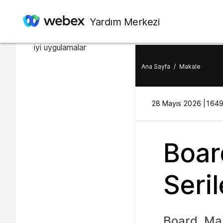
Bu makalede
Yardım Merkezi
Wi-Fi bağlantıları için en
iyi uygulamalar
Ana Sayfa
/
Makale
28 Mayıs 2026 |
1649 
Boar
Seri
Board, Mas