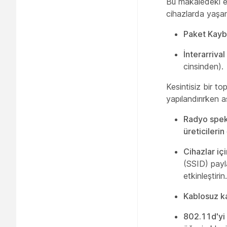
Bu makaledeki en
cihazlarda yaşana
Paket Kayb
İnterarriva
cinsinden).
Kesintisiz bir to
yapılandırırken a
Radyo spekt
üreticilerin
Cihazlar iç
(SSID) payl
etkinleştirin.
Kablosuz ka
802.11d'yi