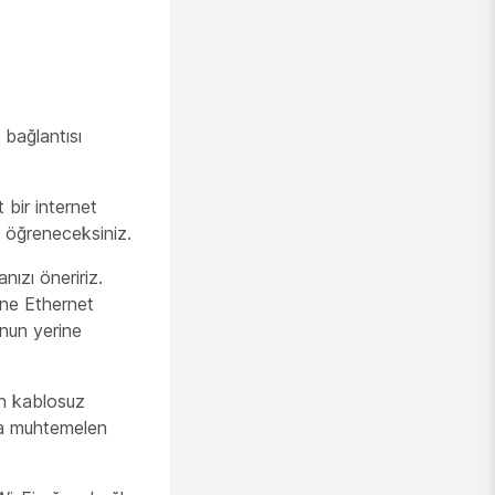
 bağlantısı
 bir internet
e öğreneceksiniz.
nızı öneririz.
ine Ethernet
unun yerine
en kablosuz
ağa muhtemelen