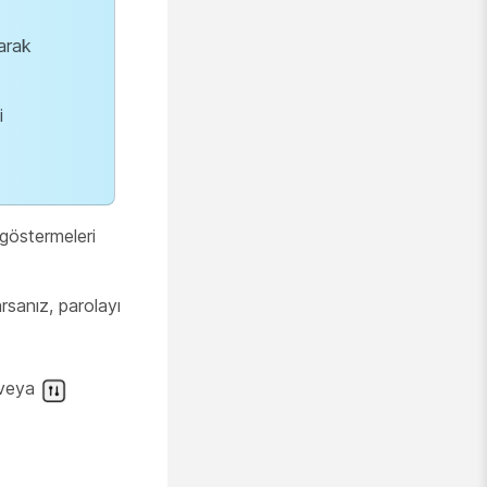
larak
i
göstermeleri
rsanız, parolayı
 veya