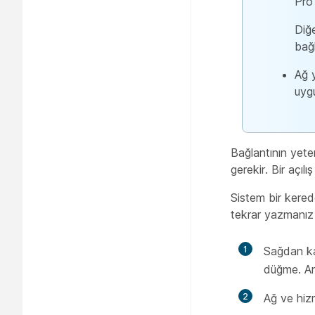
Pro
Diğe
bağ
Ağ y
uygu
Bağlantının yete
gerekir. Bir açı
Sistem bir kerede
tekrar yazmanız 
1
Sağdan ka
düğme. Ar
2
Ağ ve hiz