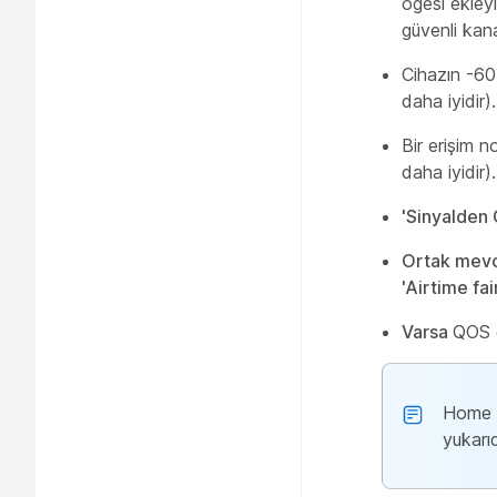
öğesi ekley
güvenli kanal
Cihazın -60
daha iyidir).
Bir erişim 
daha iyidir).
'Sinyalden 
Ortak mevcu
'Airtime fa
Varsa
QOS e
Home I
yukarı