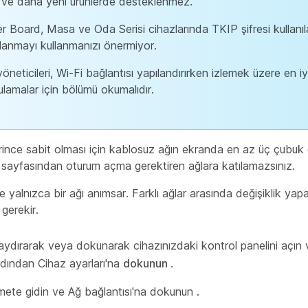
 ve daha yeni ürünlerde desteklenmez.
r Board, Masa ve Oda Serisi cihazlarında TKIP şifresi kullanı
lanmayı kullanmanızı önermiyor.
öneticileri, Wi-Fi bağlantısı yapılandırırken izlemek üzere en iy
lamalar için bölümü okumalıdır.
rince sabit olması için kablosuz ağın ekranda en az üç çubuk 
lış sayfasından oturum açma gerektiren ağlara katılamazsınız.
 yalnızca bir ağı anımsar. Farklı ağlar arasında değişiklik yapa
gerekir.
ydırarak veya dokunarak cihazınızdaki kontrol panelini açın
dından Cihaz ayarları'na
dokunun
.
mete gidin ve Ağ bağlantısı'na dokunun
.