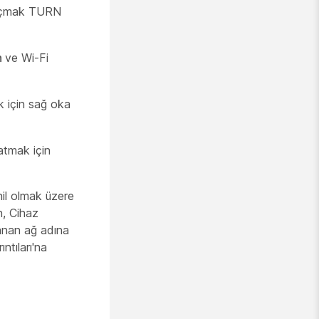
 açmak TURN
n
ve Wi-Fi
ak için sağ oka
atmak için
hil olmak üzere
n, Cihaz
anan ağ adına
tıları'na