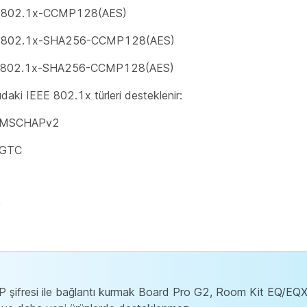
802.1x-CCMP128(AES)
802.1x-SHA256-CCMP128(AES)
802.1x-SHA256-CCMP128(AES)
ıdaki IEEE 802.1x türleri desteklenir:
 MSCHAPv2
 GTC
P şifresi ile bağlantı kurmak Board Pro G2, Room Kit EQ/EQ