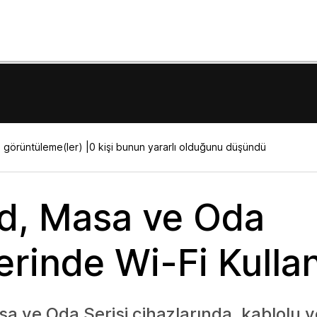
görüntüleme(ler) |
0 kişi bunun yararlı olduğunu düşündü
d, Masa ve Oda
lerinde Wi-Fi Kull
a ve Oda Serisi cihazlarında, kablolu 