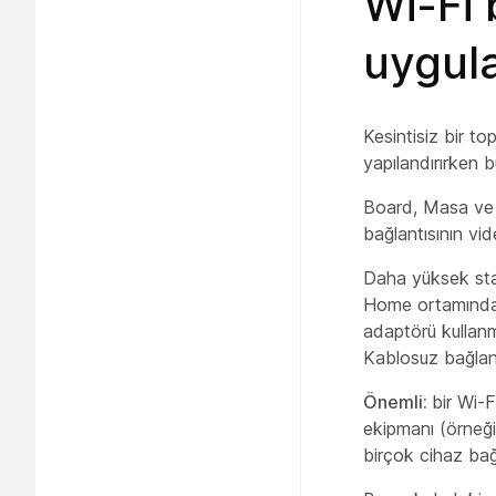
Wi-Fi b
uygul
Kesintisiz bir to
yapılandırırken b
Board, Masa ve Od
bağlantısının vid
Daha yüksek stabi
Home ortamında, 
adaptörü kullanm
Kablosuz bağlantı
Önemli:
bir Wi-F
ekipmanı (örneği
birçok cihaz bağla