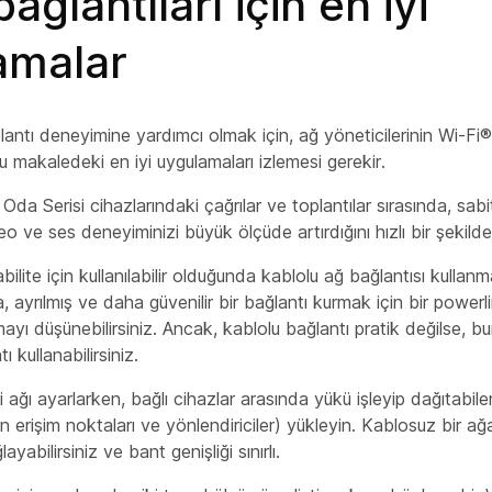
ağlantıları için en iyi
amalar
plantı deneyimine yardımcı olmak için, ağ yöneticilerinin Wi-Fi®
u makaledeki en iyi uygulamaları izlemesi gerekir.
a Serisi cihazlarındaki çağrılar ve toplantılar sırasında, sabit
eo ve ses deneyiminizi büyük ölçüde artırdığını hızlı bir şekild
lite için kullanılabilir olduğunda kablolu ağ bağlantısı kullanma
ayrılmış ve daha güvenilir bir bağlantı kurmak için bir powerl
ayı düşünebilirsiniz. Ancak, kablolu bağlantı pratik değilse, b
 kullanabilirsiniz.
i ağı ayarlarken, bağlı cihazlar arasında yükü işleyip dağıtabil
n erişim noktaları ve yönlendiriciler) yükleyin. Kablosuz bir 
yabilirsiniz ve bant genişliği sınırlı.