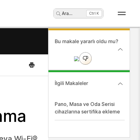
Ara
...
Ctrl K
Bu makale yararlı oldu mu?
İlgili Makaleler
Pano, Masa ve Oda Serisi
anma
cihazlarına sertifika ekleme
veya Wi-Fi®