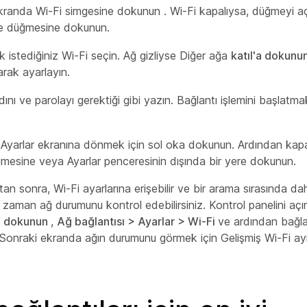
kranda Wi-Fi simgesine dokunun
. Wi-Fi kapalıysa, düğmeyi
e düğmesine dokunun.
 istediğiniz Wi-Fi seçin. Ağ gizliyse Diğer ağa
katıl'a dokunu
rak ayarlayın.
adını ve parolayı gerektiği gibi yazın. Bağlantı işlemini başlatm
e Ayarlar ekranına dönmek için sol oka dokunun. Ardından kap
mesine veya Ayarlar penceresinin dışında bir yere dokunun.
an sonra, Wi-Fi ayarlarına erişebilir ve bir arama sırasında da
z zaman ağ durumunu kontrol edebilirsiniz. Kontrol panelini açı
a
dokunun
,
Ağ bağlantısı > Ayarlar > Wi-Fi
ve ardından bağl
Sonraki ekranda ağın durumunu görmek için Gelişmiş Wi-Fi ayrın