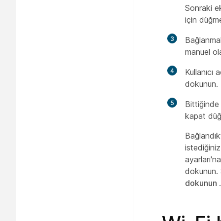
Sonraki e
için düğm
3
Bağlanmak
manuel ola
4
Kullanıcı 
dokunun.
5
Bittiğind
kapat düğ
Bağlandıkt
istediğini
ayarları'n
dokunun. 
dokunun
.