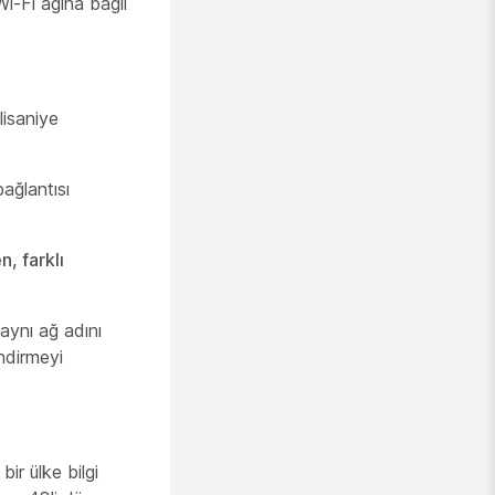
i-Fi ağına bağlı
lisaniye
bağlantısı
, farklı
aynı ağ adını
ndirmeyi
bir ülke bilgi