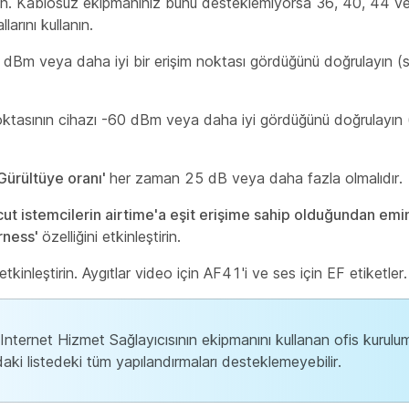
in. Kablosuz ekipmanınız bunu desteklemiyorsa 36, 40, 44 v
larını kullanın.
 dBm veya daha iyi bir erişim noktası gördüğünü doğrulayın (sı
noktasının cihazı -60 dBm veya daha iyi gördüğünü doğrulayın (
Gürültüye oranı'
her zaman 25 dB veya daha fazla olmalıdır.
t istemcilerin airtime'a eşit erişime sahip olduğundan emi
irness'
özelliğini etkinleştirin.
tkinleştirin. Aygıtlar video için AF41'i ve ses için EF etiketler.
nternet Hizmet Sağlayıcısının ekipmanını kullanan ofis kurulum
daki listedeki tüm yapılandırmaları desteklemeyebilir.