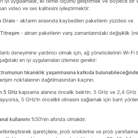
 iyi uygulamalar, iki temel ölçümü geliştirmek ve böylece bir W
n video ve ses kalitesini iyileştirmektir:
ı Oranı
- aktarım sırasında kaybedilen paketlerin yüzdesi ve
l Titreşim
- alınan paketlerin varış zamanlarındaki değişiklik (mi
plantı deneyimine yardımcı olmak için, ağ yöneticilerinin Wi-Fi 
şağıdaki en iyi uygulamaları izlemesi gerekir:
rumunun tıkanıklık yaşanmasına katkıda bulunabileceğinden
erişim noktalarının dağıtılmasından kaçının.
in 5 GHz
kapsama alanına öncelik belirtin. 5 GHz ve 2,4 GHz 
aşıyorsa, 5 GHz'in öncelikli olmasını sağlamak için bant yönle
nal kullanımı
%50'nin altında olmalıdır.
etkinleştirerek işaretçilere, prob isteklerine ve prob yanıtlarına 