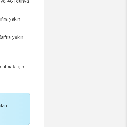
eya 48'i dünya
fıra yakın
sıfıra yakın
n olmak için
ları