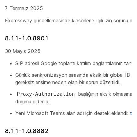
7 Temmuz 2025
Expressway güncellemesinde klasörlerle ilgili izin sorunu düze
8.11-1.0.8901
30 Mayıs 2025
SIP adresli Google toplantı katılım bağlantılarının tan
Günlük senkronizasyon sırasında eksik bir global ID 
gereksiz erişime neden olan bir sorun düzeltildi.
başlığının eksik olmasına n
Proxy-Authorization
durumu giderildi.
Yeni Microsoft Teams alan adı için destek eklendi:
te
8.11-1.0.8882