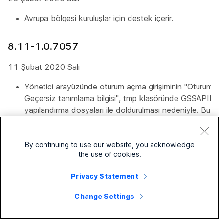
Avrupa bölgesi kuruluşlar için destek içerir.
8.11-1.0.7057
11 Şubat 2020 Salı
Yönetici arayüzünde oturum açma girişiminin "Oturum 
Geçersiz tanımlama bilgisi", tmp klasöründe GSSAPI
yapılandırma dosyaları ile doldurulması nedeniyle. Bu d
performansımız iyileştirildi.
@meet ve diğer toplantı şablonlarında 2019 ile 2020
By continuing to use our website, you acknowledge
güncellendi.
the use of cookies.
Privacy Statement
8.11-1.0.7046
Change Settings
13 Ocak 2020 Cuma