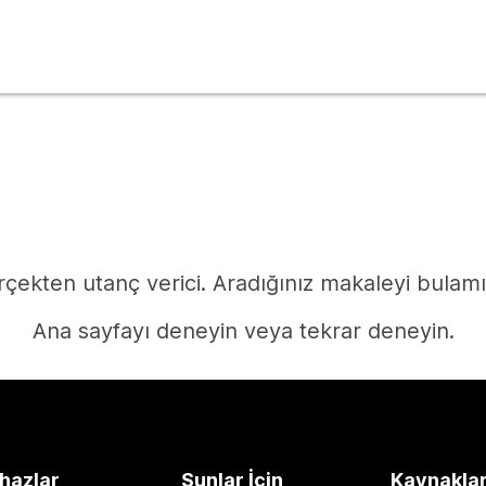
çekten utanç verici. Aradığınız makaleyi bulam
Ana sayfayı deneyin veya tekrar deneyin.
Ana Sayfa
hazlar
Şunlar İçin
Kaynakla
Yanıta mı ihtiyacınız var?