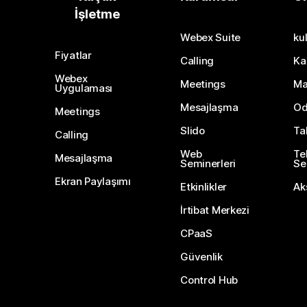
İşletme
Webex Suite
kul
Fiyatlar
Calling
Ka
Webex
Meetings
Ma
Uygulaması
Mesajlaşma
Od
Meetings
Slido
Ta
Calling
Web
Te
Mesajlaşma
Seminerleri
Ser
Ekran Paylaşımı
Etkinlikler
Ak
İrtibat Merkezi
CPaaS
Güvenlik
Control Hub