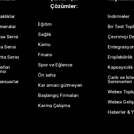
Çözümler:
Bir Soru Gönderin
aklıklar
İndirmeler
Eğitim
meralar
Bir Test Topl
Sağlık
sa Serisi
Çevrimiçi De
Kamu
a Serisi
Entegrasyo
Finans
hta Serisi
Erişilebilirlik
Spor ve Eğlence
lefon
Kapsayıcılık
isi
Ön saha
Canlı ve İst
sesuarlar
Seminerleri
Kar amacı gütmeyen
Webex Topl
Başlangıç Firmaları
Webex Gelişti
Karma Çalışma
Haberler & Ye