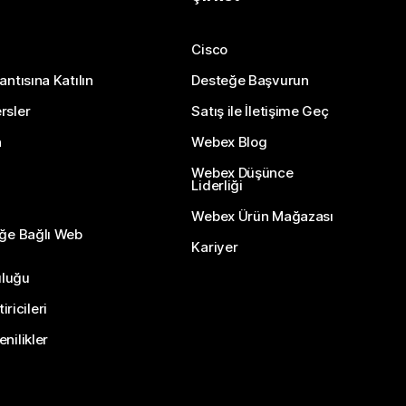
Cisco
antısına Katılın
Desteğe Başvurun
rsler
Satış ile İletişime Geç
n
Webex Blog
Webex Düşünce
Liderliği
Webex Ürün Mağazası
eğe Bağlı Web
Kariyer
uluğu
ricileri
nilikler