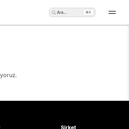
Ara
...
⌘K
ıyoruz.
r
Şirket