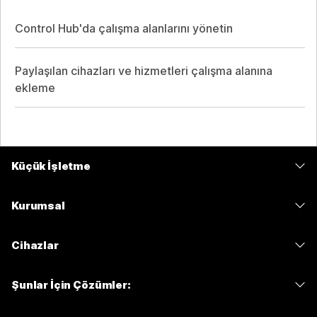
Control Hub'da çalışma alanlarını yönetin
Paylaşılan cihazları ve hizmetleri çalışma alanına
ekleme
Küçük İşletme
Fiyatlar
Kurumsal
Webex Uygulaması
Webex Suite
Cihazlar
Meetings
Calling
kulaklıklar
Calling
Şunlar İçin Çözümler:
Meetings
Kameralar
Mesajlaşma
Eğitim
Mesajlaşma