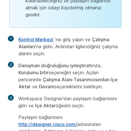
kullanabileceğiniz bir paylaşım bağlantısı
almak için odayı kaydetmiş olmanız
gerekir.
1
Kontrol Merkezi
'ne giriş yapın ve
Çalışma
Alanları
'na gidin. Ardından ilgilendiğiniz çalışma
alanını seçin.
2
Danışman doğruluğunu iyileştir
altında,
Kurulumu bitir
seçeneğini seçin. Açılan
pencerede
Çalışma Alanı Tasarımcısından İçe
Aktar
ve
Devam
seçeneklerini belirleyin.
3
Workspace Designer'dan paylaşım bağlantısını
girin ve
İçe Aktar
öğesini seçin.
Paylaşım bağlantısını
http://designer.cisco.com/
adresinden