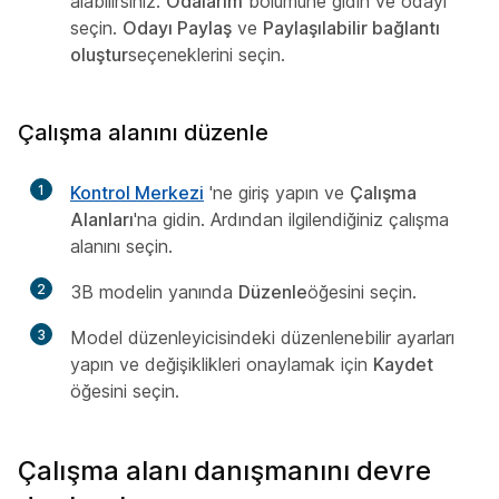
alabilirsiniz.
Odalarım
bölümüne gidin ve odayı
seçin.
Odayı Paylaş
ve
Paylaşılabilir bağlantı
oluştur
seçeneklerini seçin.
Çalışma alanını düzenle
1
Kontrol Merkezi
'ne giriş yapın ve
Çalışma
Alanları
'na gidin. Ardından ilgilendiğiniz çalışma
alanını seçin.
2
3B modelin yanında
Düzenle
öğesini seçin.
3
Model düzenleyicisindeki düzenlenebilir ayarları
yapın ve değişiklikleri onaylamak için
Kaydet
öğesini seçin.
Çalışma alanı danışmanını devre