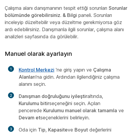
Çalışma alanı danışmanının tespit ettiği sorunları
Sorunlar
bölümünde görebilirsiniz. & Bilgi
paneli. Sorunları
inceleyip düzeltebilir veya düzeltme gerekmiyorsa göz
ardı edebilirsiniz. Danışmanla ilgili sorunlar, çalışma alanı
analizleri sayfasında da görülebilir.
Manuel olarak ayarlayın
1
Kontrol Merkezi
'ne giriş yapın ve
Çalışma
Alanları
'na gidin. Ardından ilgilendiğiniz çalışma
alanını seçin.
2
Danışman doğruluğunu iyileştir
altında,
Kurulumu bitir
seçeneğini seçin. Açılan
pencerede
Kurulumu manuel olarak tamamla
ve
Devam et
seçeneklerini belirleyin.
3
Oda için
Tip
,
Kapasite
ve
Boyut
değerlerini