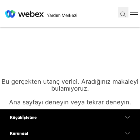
Yardım Merkezi
Bu gerçekten utanç verici. Aradığınız makaleyi
bulamıyoruz.
Ana sayfayı deneyin veya tekrar deneyin.
Küçük İşletme
Ana Sayfa
Fiyatlar
Kurumsal