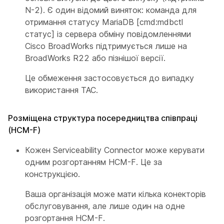
N-2). Є один відомий виняток: команда для
отримання статусу MariaDB [cmd:mdbctl
статус] із сервера обміну повідомленнями
Cisco BroadWorks підтримується лише на
BroadWorks R22 або пізнішої версії.
Це обмеження застосовується до випадку
використання TAC.
Розміщена структура посередництва співпраці
(HCM-F)
Кожен Serviceability Connector може керувати
одним розгортанням HCM-F. Це за
конструкцією.
Ваша організація може мати кілька конекторів
обслуговування, але лише один на одне
розгортання HCM-F.