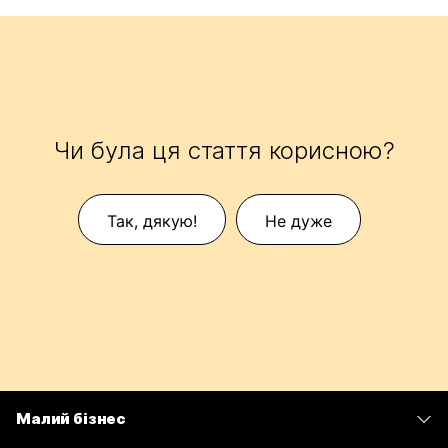
Чи була ця стаття корисною?
Так, дякую!
Не дуже
Малий бізнес