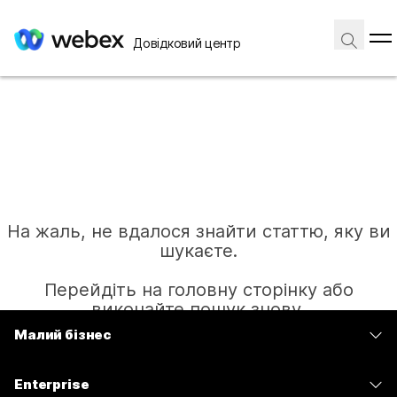
Довідковий центр
На жаль, не вдалося знайти статтю, яку ви
шукаєте.
Перейдіть на головну сторінку або
виконайте пошук знову.
Малий бізнес
Тарифи
Головна
Enterprise