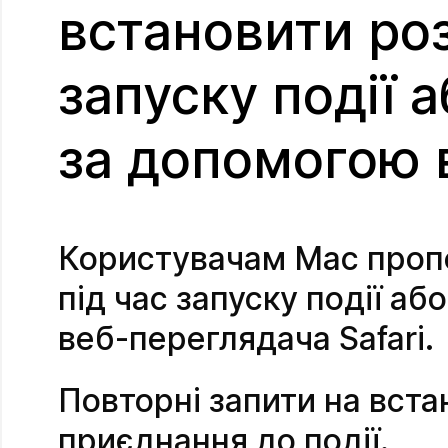
встановити ро
запуску події 
за допомогою 
Користувачам Mac проп
під час запуску події а
веб-переглядача Safari.
Повторні запити на вст
приєднання до події.