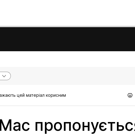
вважають цей матеріал корисним
Mac пропонуєтьс