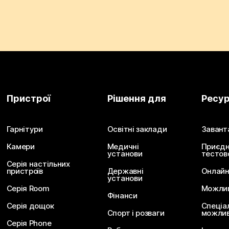
Пристрої
Рішення для
Ресу
Гарнітури
Освітні заклади
Завант
Камери
Медичні
Приєдн
установи
тестов
Серія настільних
пристроїв
Державні
Онлайн
установи
Серія Room
Можливо
Фінанси
Серія дощок
Спеціа
Спорт і розваги
можлив
Серія Phone