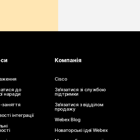
рси
Компанія
аження
Cisco
атися до
Зв’язатися зі службою
ої наради
підтримки
-заняття
Зв’язатися з відділом
продажу
сті інтеграції
Webex Blog
льні
ості
Новаторські ідеї Webex