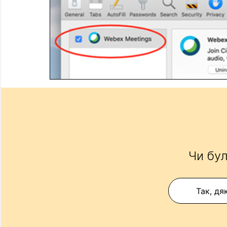
Чи бул
Так, дя