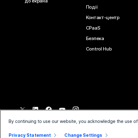
до екрана
Події
Контакт-центр
CPaaS
Безпека
Control Hub
©
2026
Cisco і (або) афілійовані компанії. Усі права захищено.
By continuing to use our website, you acknowledge the use of
Privacy Statement
Change Settings