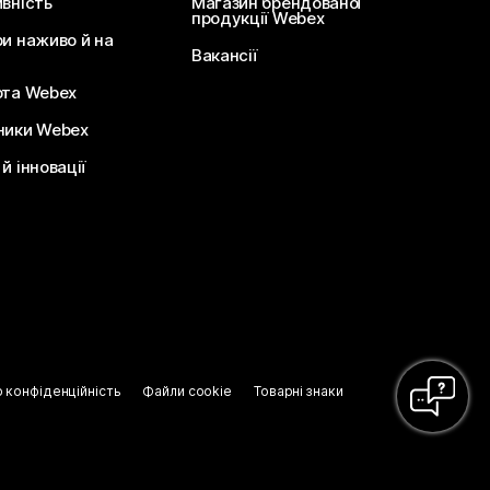
ивність
Магазин брендованої
продукції Webex
ри наживо й на
Вакансії
ота Webex
ники Webex
й інновації
о конфіденційність
Файли cookie
Товарні знаки