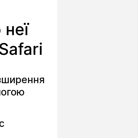
 неї
afari
зширення
могою
с