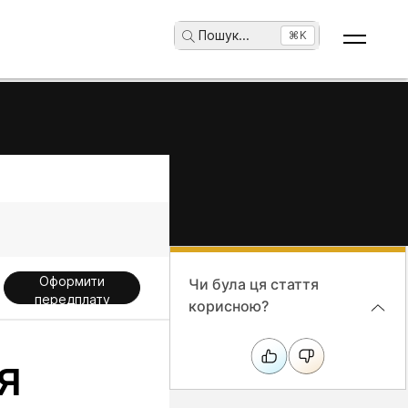
Пошук
...
⌘K
Оформити
Чи була ця стаття
передплату
корисною?
я