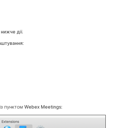
нижче дії.
аштування
:
 із пунктом
Webex Meetings
: