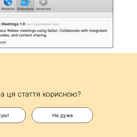
а ця стаття корисною?
кую!
Не дуже