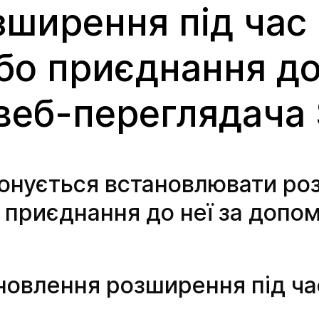
зширення під час
або приєднання до
веб-переглядача S
онується встановлювати ро
бо приєднання до неї за допо
ановлення розширення під ча