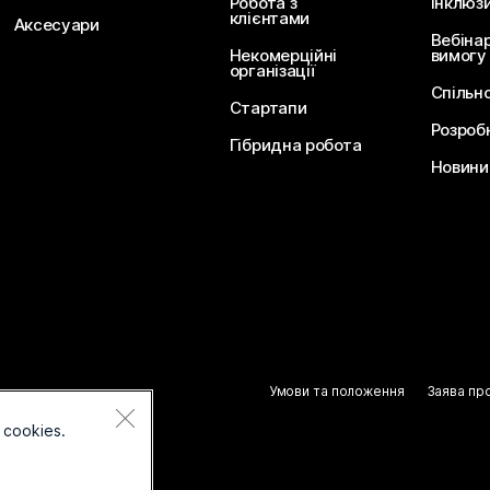
Робота з
Інклюз
клієнтами
Аксесуари
Вебіна
Некомерційні
вимогу
організації
Спільн
Стартапи
Розроб
Гібридна робота
Новини 
Умови та положення
Заява пр
 cookies.