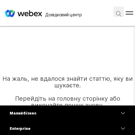
Довідковий центр
На жаль, не вдалося знайти статтю, яку ви
шукаєте.
Перейдіть на головну сторінку або
виконайте пошук знову.
Малий бізнес
Тарифи
Enterprise
Головна