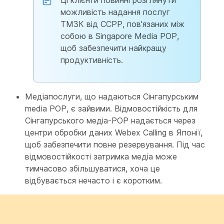
Ці клієнти повинні розглянути
можливість надання послуг
ТМЗК від CCPP, пов'язаних між
собою в Singapore Media POP,
щоб забезпечити найкращу
продуктивність.
Медіапослуги, що надаються Сінгапурським
media POP, є зайвими. Відмовостійкість для
Сінгапурського медіа-POP надається через
центри обробки даних Webex Calling в Японії,
щоб забезпечити повне резервування. Під час
відмовостійкості затримка медіа може
тимчасово збільшуватися, хоча це
відбувається нечасто і є коротким.