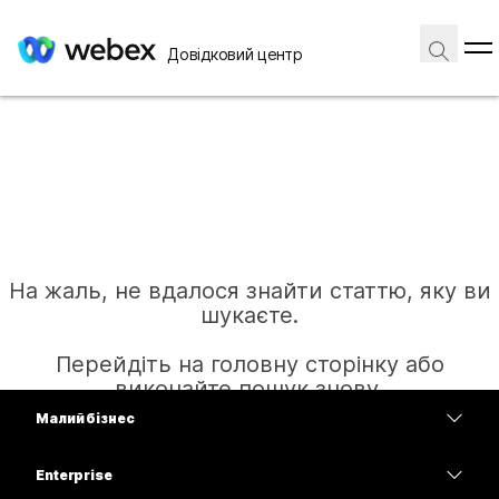
Довідковий центр
На жаль, не вдалося знайти статтю, яку ви
шукаєте.
Перейдіть на головну сторінку або
виконайте пошук знову.
Малий бізнес
Тарифи
Enterprise
Головна