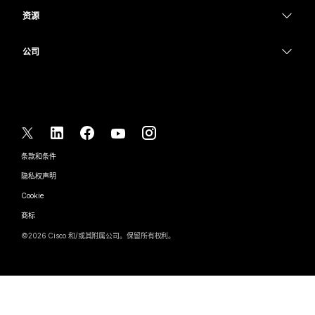
教育
消息传递
消息传递
资源
Desk 系列
医疗保健
屏幕共享
下载
Slido
Room 系列
公司
政府
加入测试会议
Webinars
Cisco
Board 系列
财务
在线课程
Events
联系技术支持
Phone 系列
体育与娱乐
集成
Contact Center
联系销售
配件
一线员工
辅助功能
CPaaS
条款和条件
Webex Blog
非营利组织
隐私权声明
包容性
安全性
Webex 思想领导力
Cookie
新兴公司
直播和点播网络研讨会
Control Hub
Webex 商店
商标
混合式工作
Webex 社区
©
2026
Cisco 和/或其附属公司。保留所有权利。
职业
Webex 开发人员
新闻和创新