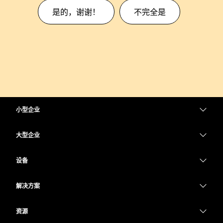
是的，谢谢！
不完全是
小型企业
定价
大型企业
Webex 应用程序
Webex Suite
设备
Meetings
Calling
头戴式耳机
Calling
解决方案
Meetings
摄像头
教育
消息传递
消息传递
资源
Desk 系列
医疗保健