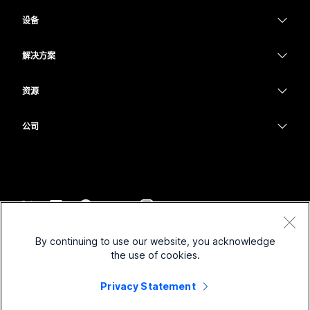
Webex 应用程序
Webex Suite
设备
Meetings
提交问题
Calling
头戴式耳机
Calling
解决方案
Meetings
摄像头
教育
消息传递
消息传递
资源
Desk 系列
医疗保健
屏幕共享
下载
Slido
Room 系列
公司
政府
加入测试会议
Webinars
Cisco
Board 系列
财务
在线课程
Events
联系技术支持
Phone 系列
体育与娱乐
集成
Contact Center
联系销售
配件
一线员工
辅助功能
CPaaS
条款和条件
Webex Blog
By continuing to use our website, you acknowledge
非营利组织
隐私权声明
包容性
安全性
the use of cookies.
Webex 思想领导力
Cookie
新兴公司
直播和点播网络研讨会
Control Hub
Privacy Statement
Webex 商店
商标
混合式工作
Webex 社区
©
2026
Cisco 和/或其附属公司。保留所有权利。