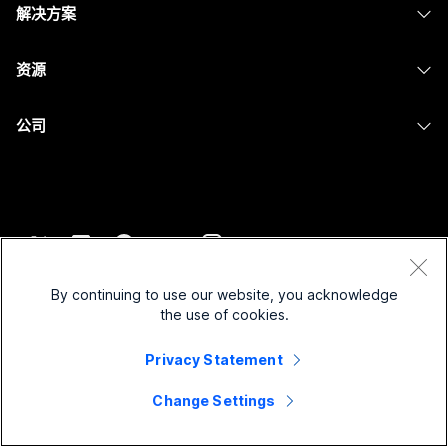
Calling
解决方案
Meetings
摄像头
消息传递
教育
消息传递
资源
Desk 系列
屏幕共享
医疗保健
Slido
下载
Room 系列
公司
政府
Webinars
加入测试会议
Board 系列
Cisco
财务
Events
在线课程
Phone 系列
联系技术支持
体育与娱乐
Contact Center
集成
配件
联系销售
一线员工
CPaaS
辅助功能
条款和条件
Webex Blog
非营利组织
安全性
By continuing to use our website, you acknowledge
包容性
隐私权声明
the use of cookies.
Webex 思想领导力
新兴公司
Control Hub
Cookie
直播和点播网络研讨会
Privacy Statement
Webex 商店
商标
混合式工作
Webex 社区
©
2026
Cisco 和/或其附属公司。保留所有权利。
职业
Change Settings
Webex 开发人员