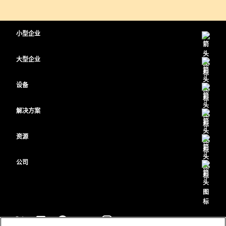
小型企业
定价
大型企业
Webex 应用程序
Webex Suite
设备
Meetings
Calling
头戴式耳机
Calling
解决方案
Meetings
摄像头
教育
消息传递
消息传递
资源
Desk 系列
医疗保健
屏幕共享
下载
Slido
Room 系列
公司
政府
加入测试会议
Webinars
Cisco
Board 系列
财务
在线课程
Events
联系技术支持
Phone 系列
体育与娱乐
集成
Contact Center
联系销售
配件