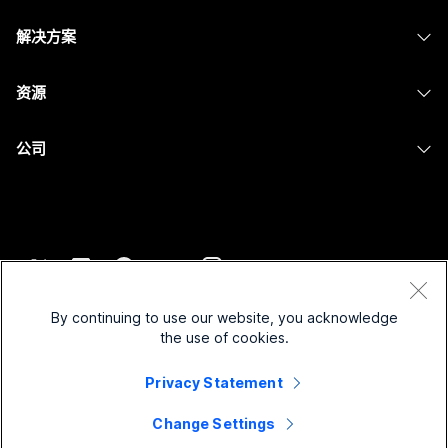
Calling
头戴式耳机
Calling
解决方案
Meetings
摄像头
消息传递
教育
消息传递
资源
Desk 系列
屏幕共享
医疗保健
Slido
下载
Room 系列
公司
政府
Webinars
加入测试会议
Board 系列
Cisco
财务
Events
在线课程
Phone 系列
联系技术支持
体育与娱乐
Contact Center
集成
配件
联系销售
一线员工
CPaaS
辅助功能
条款和条件
Webex Blog
非营利组织
安全性
By continuing to use our website, you acknowledge
包容性
隐私权声明
the use of cookies.
Webex 思想领导力
新兴公司
Control Hub
Cookie
直播和点播网络研讨会
Privacy Statement
Webex 商店
商标
混合式工作
Webex 社区
©
2026
Cisco 和/或其附属公司。保留所有权利。
职业
Change Settings
Webex 开发人员