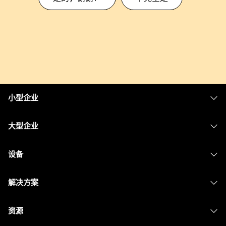
小型企业
定价
大型企业
Webex 应用程序
Webex Suite
设备
Meetings
Calling
头戴式耳机
Calling
解决方案
Meetings
摄像头
消息传递
教育
消息传递
资源
Desk 系列
屏幕共享
医疗保健
Slido