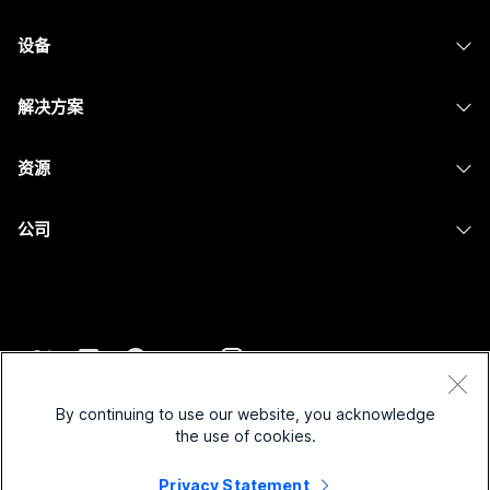
Webex 应用程序
Webex Suite
设备
提交问题
Meetings
Calling
头戴式耳机
Calling
解决方案
Meetings
摄像头
消息传递
教育
消息传递
资源
Desk 系列
屏幕共享
医疗保健
Slido
下载
Room 系列
公司
政府
Webinars
加入测试会议
Board 系列
Cisco
财务
Events
在线课程
Phone 系列
联系技术支持
体育与娱乐
Contact Center
集成
配件
联系销售
一线员工
CPaaS
辅助功能
条款和条件
Webex Blog
非营利组织
安全性
By continuing to use our website, you acknowledge
包容性
隐私权声明
the use of cookies.
Webex 思想领导力
新兴公司
Control Hub
Cookie
直播和点播网络研讨会
Privacy Statement
Webex 商店
商标
混合式工作