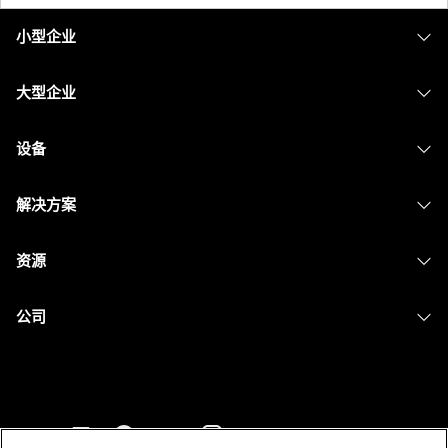
小型企业
定价
大型企业
Webex 应用程序
Webex Suite
设备
Meetings
Calling
头戴式耳机
Calling
解决方案
Meetings
摄像头
消息传递
教育
消息传递
资源
Desk 系列
屏幕共享
医疗保健
Slido
下载
Room 系列
公司
政府
Webinars
加入测试会议
Board 系列
Cisco
财务
Events
在线课程
Phone 系列
联系技术支持
体育与娱乐
Contact Center
集成
配件
联系销售
一线员工
CPaaS