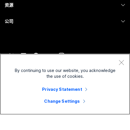
消息传递
资源
Desk 系列
屏幕共享
医疗保健
Slido
下载
Room 系列
公司
政府
Webinars
加入测试会议
Board 系列
Cisco
财务
Events
在线课程
Phone 系列
联系技术支持
体育与娱乐
Contact Center
集成
配件
联系销售
一线员工
CPaaS
辅助功能
条款和条件
Webex Blog
非营利组织
安全性
By continuing to use our website, you acknowledge
包容性
隐私权声明
the use of cookies.
Webex 思想领导力
新兴公司
Control Hub
Cookie
直播和点播网络研讨会
Webex 商店
Privacy Statement
商标
混合式工作
Webex 社区
©
2026
Cisco 和/或其附属公司。保留所有权利。
职业
Change Settings
Webex 开发人员
新闻和创新