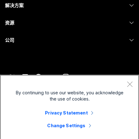
Calling
解决方案
Meetings
摄像头
消息传递
教育
消息传递
资源
Desk 系列
屏幕共享
医疗保健
Slido
下载
Room 系列
公司
政府
Webinars
加入测试会议
Board 系列
Cisco
财务
Events
在线课程
Phone 系列
联系技术支持
体育与娱乐
Contact Center
集成
配件
联系销售
一线员工
CPaaS
辅助功能
条款和条件
Webex Blog
非营利组织
安全性
By continuing to use our website, you acknowledge
包容性
隐私权声明
the use of cookies.
Webex 思想领导力
新兴公司
Control Hub
Cookie
直播和点播网络研讨会
Webex 商店
Privacy Statement
商标
混合式工作
Webex 社区
©
2026
Cisco 和/或其附属公司。保留所有权利。
职业
Change Settings
Webex 开发人员