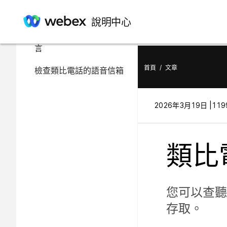
在此文章中
說明中心
檢查類比電話的新語音留
言
首頁
/
文章
檢查類比電話的語音信箱
2026年3月19日 |
119
類比電
您可以查聽
存取。