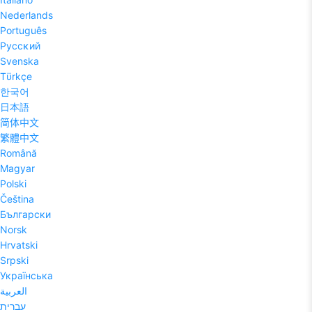
Nederlands
Português
Pyccĸий
Svenska
Tϋrkçe
한국어
日本語
简体中文
繁體中文
Română
Magyar
Polski
Čeština
Български
Norsk
Hrvatski
Srpski
Українська
العربية
עברית