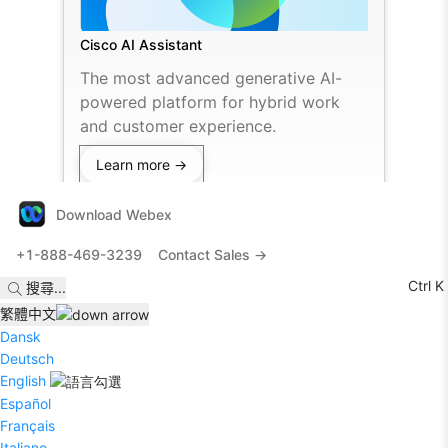
Cisco AI Assistant
The most advanced generative AI-
powered platform for hybrid work
and customer experience.
Learn more →
Download Webex
+1-888-469-3239
Contact Sales →
Ctrl K
搜尋
...
繁體中文
Dansk
Deutsch
English
Español
Français
Italiano