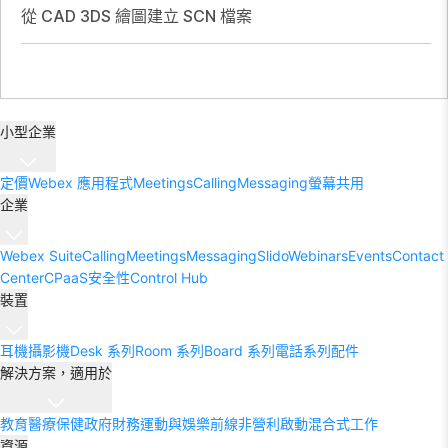
從 CAD 3DS 繪圖建立 SCN 檔案
小型企業
定價
Webex 應用程式
Meetings
Calling
Messaging
螢幕共用
企業
Webex Suite
Calling
Meetings
Messaging
Slido
Webinars
Events
Contact
Center
CPaaS
安全性
Control Hub
裝置
耳機
攝影機
Desk 系列
Room 系列
Board 系列
電話系列
配件
解決方案，適用於
教育
醫療保健
政府
財務
運動與娛樂
前線
非營利
啟動
混合式工作
資源