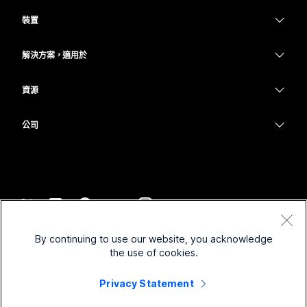
Webex 應用程式
Webex Suite
需要答案？
裝置
Meetings
Calling
提交問題
耳機
Calling
解決方案，適用於
Meetings
攝影機
教育
Messaging
Messaging
資源
Desk 系列
醫療保健
螢幕共用
下載
Slido
Room 系列
公司
政府
加入測驗會議
Webinars
Cisco
Board 系列
財務
線上課程
Events
聯絡技術支援
電話系列
運動與娛樂
整合
Contact Center
聯絡銷售人員
配件
前線
協助工具
CPaaS
條款和條件
Webex 部落格
By continuing to use our website, you acknowledge
非營利
隱私權聲明
包容性
安全性
the use of cookies.
Webex 思想領導力
Cookie
啟動
即時和隨選網路研討會
Control Hub
Privacy Statement
Webex Merch Store
商標
混合式工作
Webex 社群
©
2026
Cisco 和/或其子公司。保留所有權利。