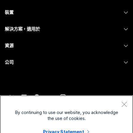
Webex 應用程式
需要答案？
Webex Suite
裝置
Meetings
Calling
提交問題
耳機
Calling
解決方案，適用於
Meetings
攝影機
Messaging
教育
Messaging
資源
Desk 系列
螢幕共用
醫療保健
Slido
下載
Room 系列
公司
政府
Webinars
加入測驗會議
Board 系列
Cisco
財務
Events
線上課程
電話系列
聯絡技術支援
運動與娛樂
Contact Center
整合
配件
聯絡銷售人員
前線
CPaaS
協助工具
條款和條件
Webex 部落格
非營利
安全性
By continuing to use our website, you acknowledge
包容性
隱私權聲明
the use of cookies.
Webex 思想領導力
啟動
Control Hub
Cookie
即時和隨選網路研討會
Privacy Statement
Webex Merch Store
商標
混合式工作