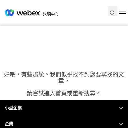
說明中心
好吧，有些尷尬。我們似乎找不到您要尋找的文
章。
請嘗試進入首頁或重新搜尋。
小型企業
首頁
定價
企業