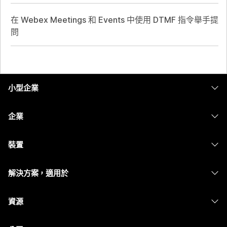
在 Webex Meetings 和 Events 中使用 DTMF 指令舉手提
問
小型企業
定價
企業
Webex 應用程式
Webex Suite
裝置
Meetings
Calling
耳機
Calling
解決方案，適用於
Meetings
攝影機
Messaging
教育
Messaging
資源
Desk 系列
螢幕共用
醫療保健
Slido
下載
Room 系列