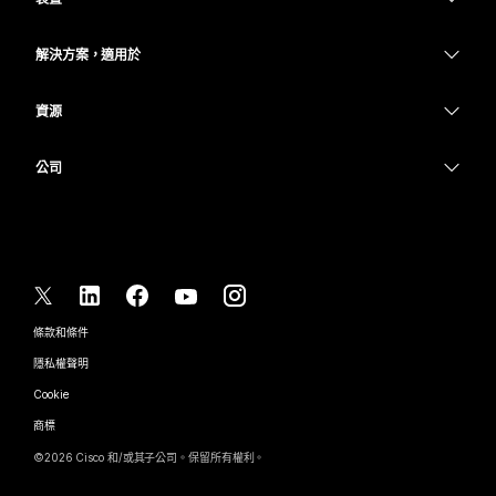
Meetings
Calling
耳機
Calling
解決方案，適用於
Meetings
攝影機
教育
Messaging
Messaging
資源
Desk 系列
醫療保健
螢幕共用
下載
Slido
Room 系列
公司
政府
加入測驗會議
Webinars
Cisco
Board 系列
財務
線上課程
Events
聯絡技術支援
電話系列
運動與娛樂
整合
Contact Center
聯絡銷售人員
配件
前線
協助工具
CPaaS
條款和條件
Webex 部落格
非營利
隱私權聲明
包容性
安全性
Webex 思想領導力
Cookie
啟動
即時和隨選網路研討會
Control Hub
Webex Merch Store
商標
混合式工作
Webex 社群
©
2026
Cisco 和/或其子公司。保留所有權利。
職業
Webex 開發人員